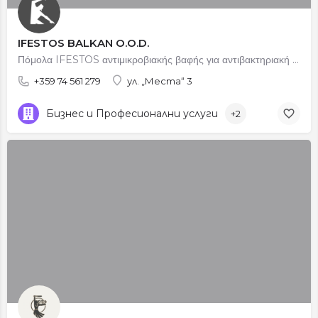
IFESTOS BALKAN O.O.D.
Πόμολα IFESTOS αντιμικροβιακής βαφής για αντιβακτηριακή προστασία
+359 74 561 279
ул. „Места“ 3
Бизнес и Професионални услуги
+2