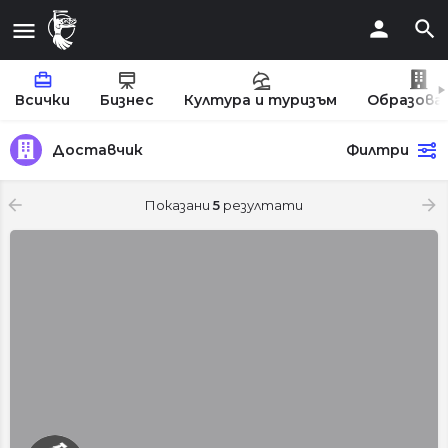
Всички
Бизнес
Култура и туризъм
Образова
Доставчик
Филтри
Показани
5
резултати