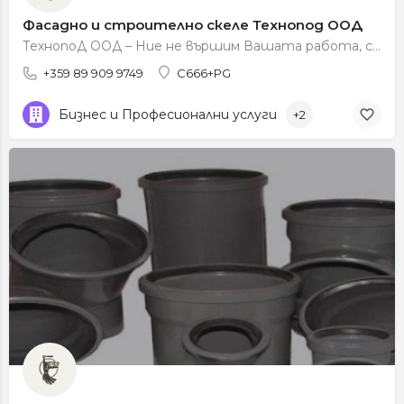
Фасадно и строително скеле Технопод ООД
ТехнопоД ООД – Ние не вършим Вашата работа, само се грижим за успешния Ви бизнес! ТехнопоД ООД - повече от 20…
+359 89 909 9749
C666+PG
Бизнес и Професионални услуги
+2