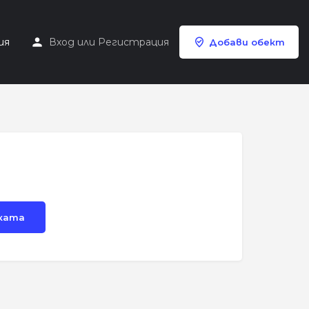
ия
Вход
или
Регистрация
Добави обект
чката