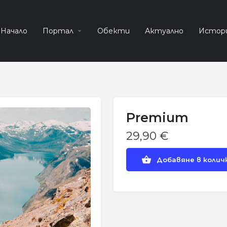
Начало
Портал
Обекти
Актуално
Истор
Premium
29,90
€
Добавяне в коли