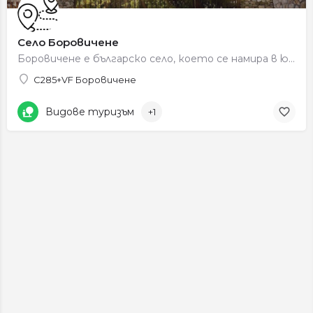
Село Боровичене
Боровичене е българско село, което се намира в югоизточната част на страната, близо до границата с Македония.…
C285+VF Боровичене
Видове туризъм
+1