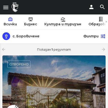
Всички
Бизнес
Култура и туризъм
Образова
с. Боровичене
Филтри
Показан
1
резултат
ОТВОРЕНО