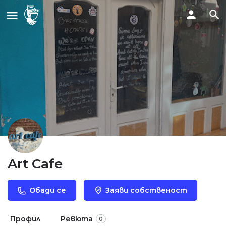
Art Cafe
Обади се
Заяви собственост
Профил
Ревюта
0