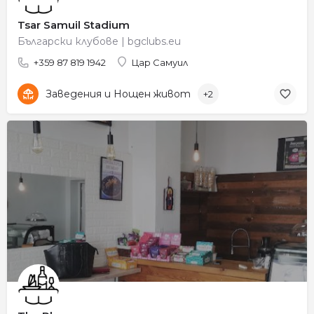
Tsar Samuil Stadium
Български клубове | bgclubs.eu
+359 87 819 1942
Цар Самуил
Заведения и Нощен живот
+2