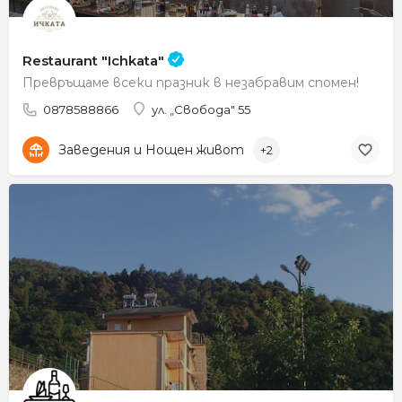
Restaurant "Ichkata"
Превръщаме всеки празник в незабравим спомен!
0878588866
ул. „Свобода" 55
Заведения и Нощен живот
+2