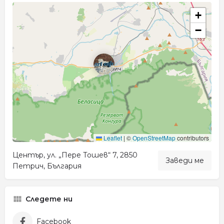
+
−
Leaflet
|
©
OpenStreetMap
contributors
Център, ул. „Пере Тошев“ 7, 2850
Заведи ме
Петрич, България
Следете ни
Facebook