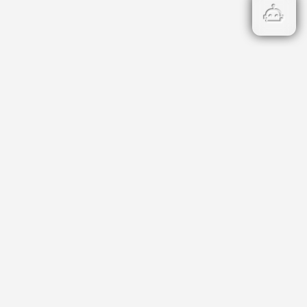
Бързи връзки
Кадастър
НОИ
НАП
Данъци и такси