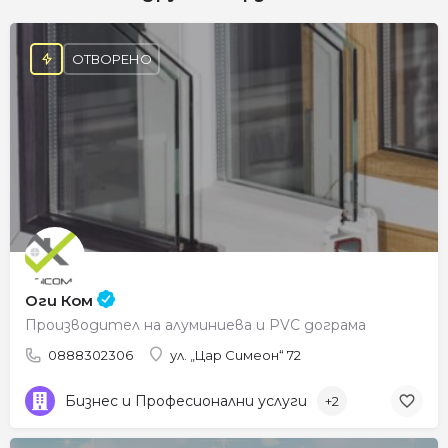
ОТВОРЕНО
Оги Ком
Производител на алуминиева и PVC дограма
0888302306
ул. „Цар Симеон“ 72
Бизнес и Професионални услуги
+2