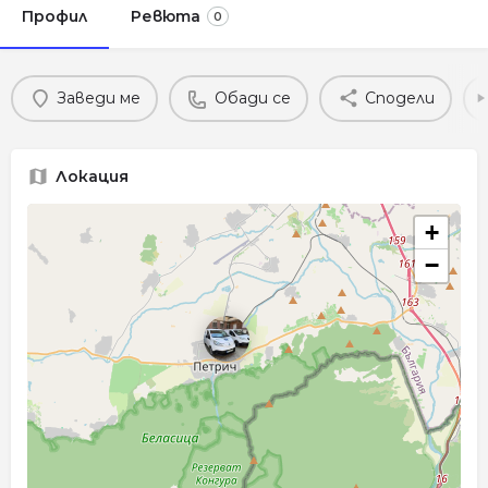
Профил
Ревюта
0
Заведи ме
Обади се
Сподели
Локация
+
−