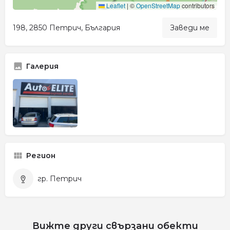
Leaflet
|
©
OpenStreetMap
contributors
198, 2850 Петрич, България
Заведи ме
Галерия
Регион
гр. Петрич
Вижте други свързани обекти