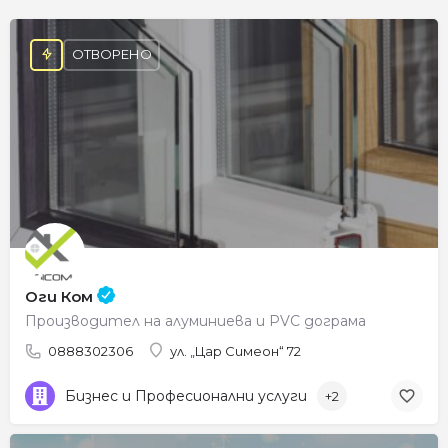
ОТВОРЕНО
Оги Ком
Производител на алуминиева и PVC дограма
0888302306
ул. „Цар Симеон“ 72
Бизнес и Професионални услуги
+2