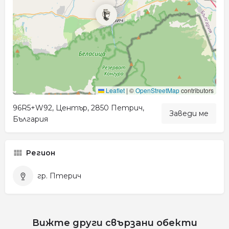
Leaflet
|
©
OpenStreetMap
contributors
96R5+W92, Център, 2850 Петрич,
Заведи ме
България
Регион
гр. Птерич
Вижте други свързани обекти