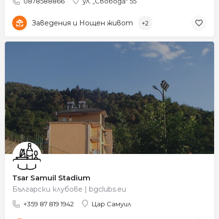
0878588866
ул. „Свобода" 55
Заведения и Нощен живот
+2
Tsar Samuil Stadium
Български клубове | bgclubs.eu
+359 87 819 1942
Цар Самуил