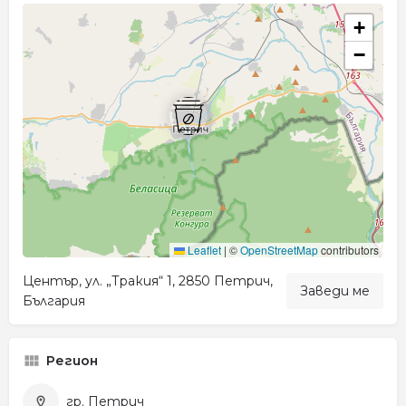
+
−
Leaflet
|
©
OpenStreetMap
contributors
Център, ул. „Тракия“ 1, 2850 Петрич,
Заведи ме
България
Регион
гр. Петрич