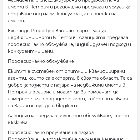
имоти в Петрич и региона, но предлага и услуги за
отдаване под наем, консултации и оценка на
имоти.
Exchange Property е вашият партньор за
недвижими имоти в Петрич. Агенцията предлага
професионално обслужване, индивидуален подход и
конкурентни цени.
Професионално обслужване
Екипът е съставен от опитни и квалифицирани
агенти, които са експерти в своята област. Те са
добре запознати с пазара на недвижими имоти в
Петрич и региона и могат да ви помогнат да
намерите или продадете имот, който отговаря
на вашите нужди и бюджет.
Агенцията предлага цялостно обслужване, което
включва:
Професионално проучване на пазара
Подготвяне на атрактивна рекламна кампания