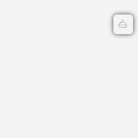
Бързи връзки
Кадастър
НОИ