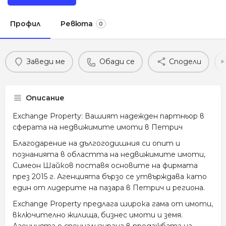
Профил
Ревюта
0
Заведи ме
Обади се
Сподели
Описание
Exchange Property: Вашият надежден партньор в
сферата на недвижимите имоти в Петрич
Благодарение на дългогодишния си опит и
познанията в областта на недвижимите имоти,
Симеон Шайков поставя основите на фирмата
през 2015 г. Агенцията бързо се утвърждава като
един от лидерите на пазара в Петрич и региона.
Exchange Property предлага широка гама от имоти,
включително жилища, бизнес имоти и земя.
Агенцията е специализирана в продажбата на