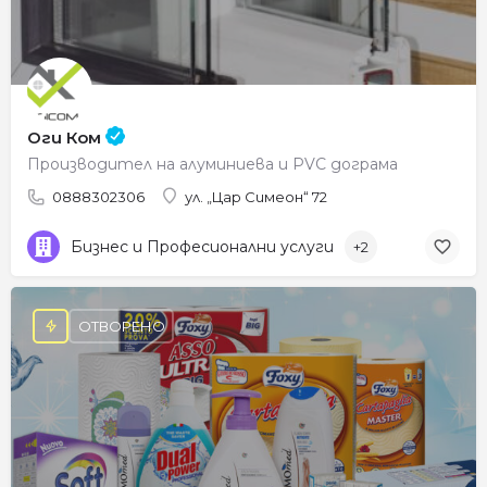
Оги Ком
Производител на алуминиева и PVC дограма
0888302306
ул. „Цар Симеон“ 72
Бизнес и Професионални услуги
+2
ОТВОРЕНО