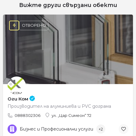
Вижте други свързани обекти
ОТВОРЕНО
Оги Ком
Производител на алуминиева и PVC дограма
0888302306
ул. „Цар Симеон“ 72
Бизнес и Професионални услуги
+2