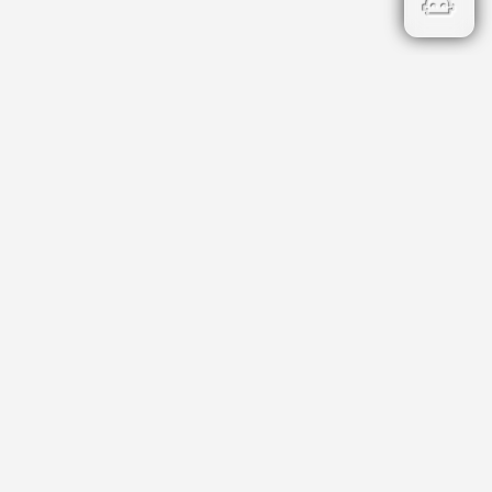
Бързи връзки
Кадастър
НОИ
НАП
Данъци и такси
Профил на купувача