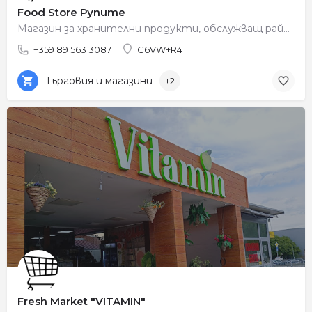
Food Store Рупите
Магазин за хранителни продукти, обслужващ района на Рупите.
+359 89 563 3087
C6VW+R4
Търговия и магазини
+2
Fresh Market "VITAMIN"