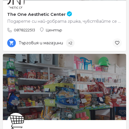
The One Aesthetic Center
Подарете си най-добрата грижа, чувствайте се красиви всеки ден.
0878222513
Център
Търговия и магазини
+2