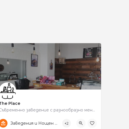
и
The Place
Съвременно заведение с разнообразно меню и комфортна обстановка.
+359 89 845 9528
Център
Заведения и Нощен живот
+2