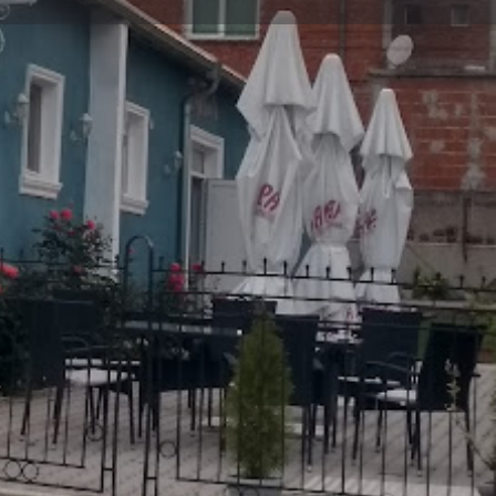
аявете обекта
Напитки и забавление
Кафе/Бар