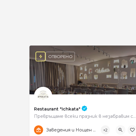
ОТВОРЕНО
Restaurant "Ichkata"
Превръщаме всеки празник в незабравим спомен!
0878588866
ул. „Свобода" 55
Заведения и Нощен живот
+2