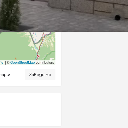
−
let
|
©
OpenStreetMap
contributors
гария
Заведи ме