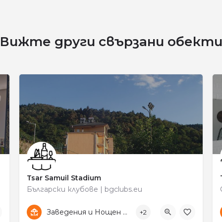
Вижте други свързани обект
Tsar Samuil Stadium
Български клубове | bgclubs.eu
+359 87 819 1942
Цар Самуил
Заведения и Нощен живот
+2