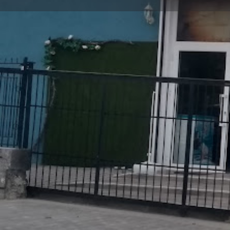
Заведи ме
Описание
Кафене с артистичен дух, предлагащо на
за срещи.
Локация