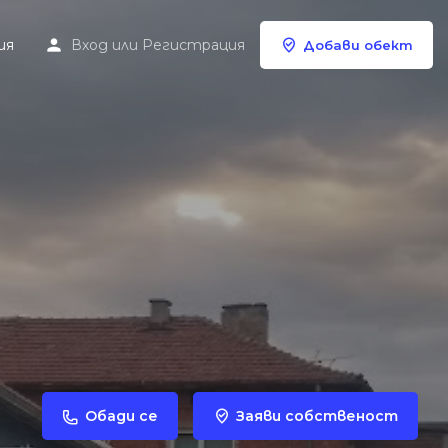
ия
Вход
или
Регистрация
Добави обект
Обади се
Заяви собственост