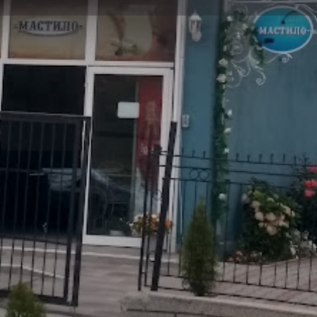
Профил
Ревюта
0
Обади се
Сподели
Мнение
З
Категории
питки и приятно място
Заведения и Нощен живот
+