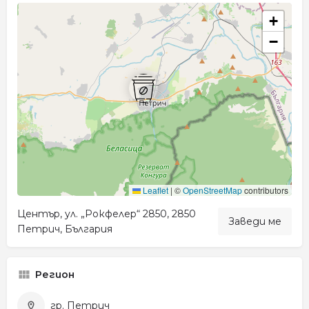
+
−
Leaflet
|
©
OpenStreetMap
contributors
Център, ул. „Рокфелер“ 2850, 2850
Заведи ме
Петрич, България
Регион
гр. Петрич