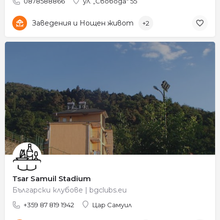
0878588866
ул. „Свобода" 55
Заведения и Нощен живот
+2
Tsar Samuil Stadium
Български клубове | bgclubs.eu
+359 87 819 1942
Цар Самуил