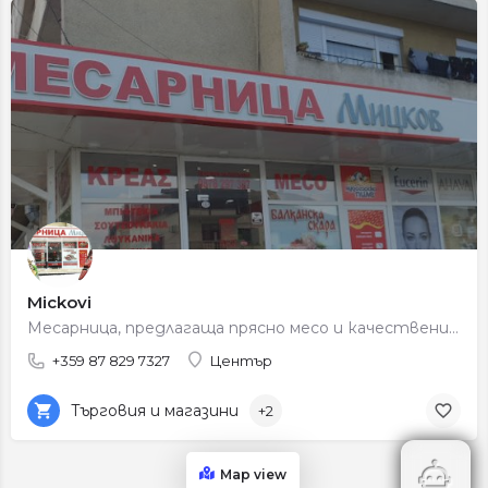
Mickovi
Месарница, предлагаща прясно месо и качествени продукти за ежедневна употреба.
+359 87 829 7327
Център
Търговия и магазини
+2
Map view