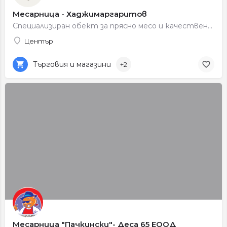
Месарница - Хаджимаргаритов
Специализиран обект за прясно месо и качествени месни продукти.
Център
Търговия и магазини
+2
Месарница "Пачкински"- Деса 65 ЕООД