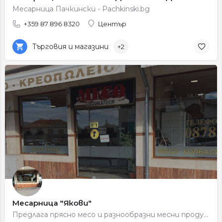
Месарница Пачкински - Pachkinski.bg
+359 87 896 8320
Център
Търговия и магазини
+2
Месарница "Якови"
Предлага прясно месо и разнообразни месни продукти за всяко домакинство.