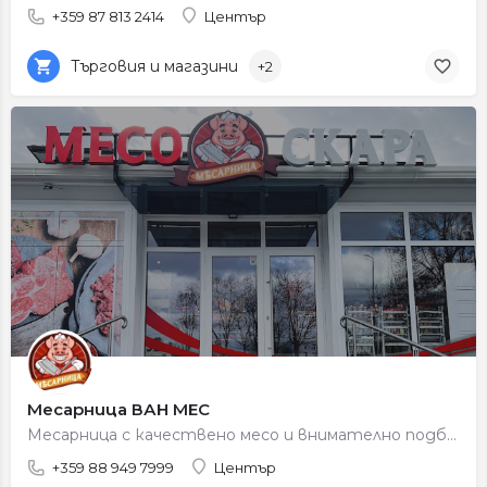
+359 87 813 2414
Център
Търговия и магазини
+2
Месарница ВАН МЕС
Месарница с качествено месо и внимателно подбрани продукти.
+359 88 949 7999
Център