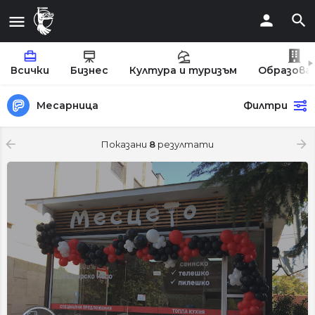
Всички
Бизнес
Култура и туризъм
Образова
Месарница
Филтри
Показани
8
резултати