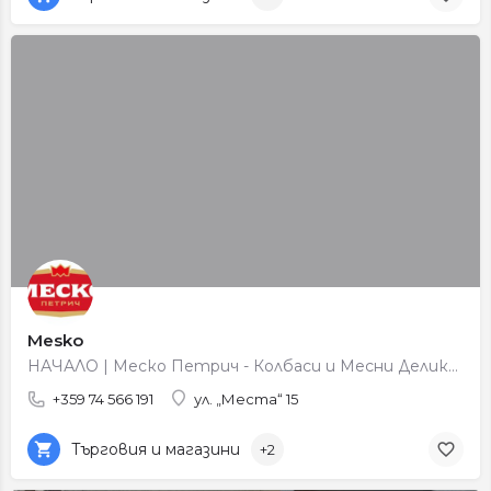
Mesko
НАЧАЛО | Меско Петрич - Колбаси и Месни Деликатеси
+359 74 566 191
ул. „Места“ 15
Търговия и магазини
+2