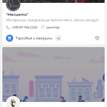
“Месцето”
Месарница, предлагаща прясно месо, месни продукти и специалитети с гарантирано качество.
+359 87 748 2326
Център
Търговия и магазини
+2