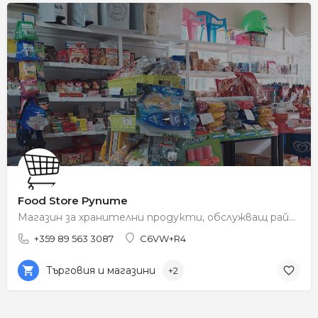
Food Store Рупите
Магазин за хранителни продукти, обслужващ района на Рупите.
+359 89 563 3087
C6VW+R4
Търговия и магазини
+2