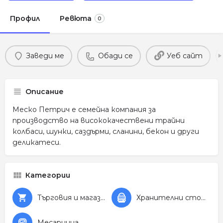
Профил
Ревюта
0
Заведи ме
Обади се
Уеб сайт
Описание
Меско Петрич е семейна компания за
производство на висококачествени трайни
колбаси, шунки, саздърми, сланини, бекон и други
деликатеси.
Категории
Търговия и магазини
Хранителни стоки
Месарница