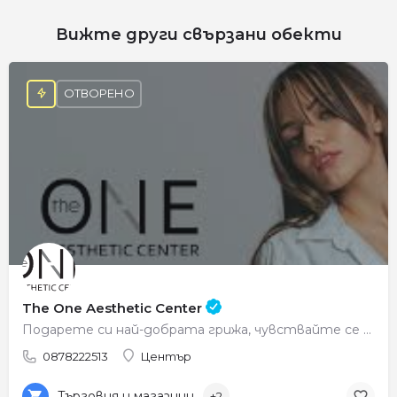
Вижте други свързани обекти
ОТВОРЕНО
The One Aesthetic Center
Подарете си най-добрата грижа, чувствайте се красиви всеки ден.
0878222513
Център
Търговия и магазини
+2