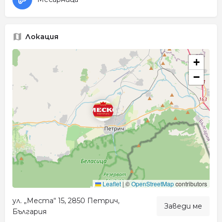
Локация
+
−
Leaflet
|
©
OpenStreetMap
contributors
ул. „Места“ 15, 2850 Петрич,
Заведи ме
България