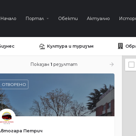
Начало
Портал
Обекти
Актуално
Истор
Бизнес
Култура и туризъм
Обр
Показан
1
резултат
ОТВОРЕНО
Автогара Петрич