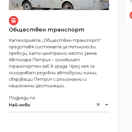
Обществен транспорт
Категорията „Обществен транспорт“
представя системата за пътнически
превози, като централно място заема
Автогара Петрич – основният
транспортен хъб в града. Чрез нея се
осигуряват редовни автобусни линии,
свързващи Петрич с регионални и
национални дестинации.
Подреди по
Най-нови