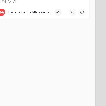
ТРАНС-ЮГ
0745 62136
ул. „Свобода" 6
Транспорт и Автомобили
+2