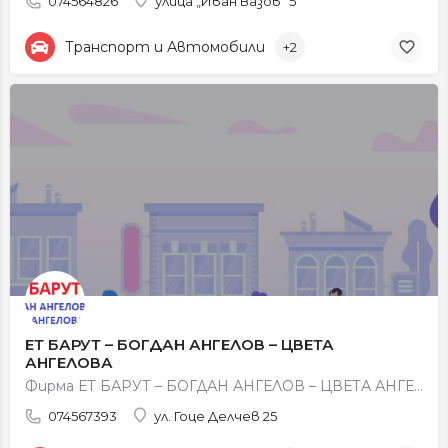
074564826
улица „Иван Вазов" 5
Транспорт и Автомобили
+2
ЕТ БАРУТ – БОГДАН АНГЕЛОВ – ЦВЕТА
АНГЕЛОВА
Фирма ЕТ БАРУТ – БОГДАН АНГЕЛОВ – ЦВЕТА АНГЕЛОВА, град Петрич се занимава с обществен превоз на пътници,…
074567393
ул. Гоце Делчев 25