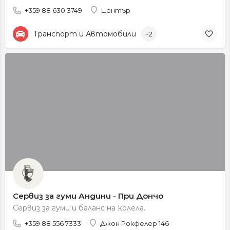
+359 88 630 3749
Център
Транспорт и Автомобили
+2
Сервиз за гуми Андини - При Дончо
Сервиз за гуми и баланс на колела.
+359 88 556 7333
Джон Рокфелер 146