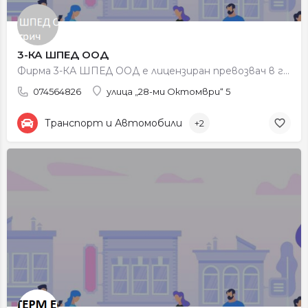
3-КА ШПЕД ООД
Фирма 3-КА ШПЕД ООД е лицензиран превозвач в град Петрич. Фирмата развива своята дейност в областта на…
074564826
улица „28-ми Октомври“ 5
Транспорт и Автомобили
+2