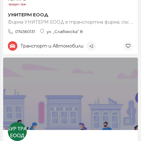
УНИТЕРМ ЕООД
Фирма УНИТЕРМ ЕООД е транспортна фирма, със седалище град Петрич. Фирмата се занимава с международен…
074560131
ул. „Славянска“ 8
Транспорт и Автомобили
+2