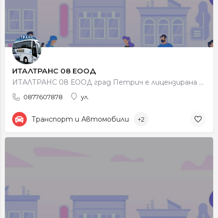
ИТАЛТРАНС 08 ЕООД
ИТАЛТРАНС 08 ЕООД град Петрич е лицензирана транспортна фирма с Лиценз №1404 за международен превоз на…
0877607878
ул.
Транспорт и Автомобили
+2