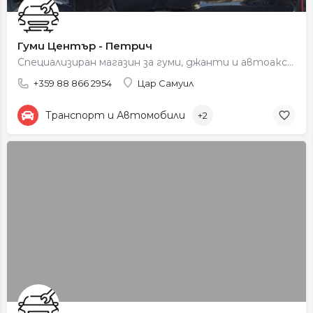
Гуми Център - Петрич
Специализиран магазин за гуми, джанти и автоаксесоари с професионално обслужване и консултация.
+359 88 866 2954
Цар Самуил
Транспорт и Автомобили
+2