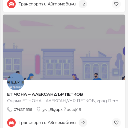
Транспорт и Автомобили
+2
ЕТ ЧОНА – АЛЕКСАНДЪР ПЕТКОВ
Фирма ЕТ ЧОНА – АЛЕКСАНДЪР ПЕТКОВ, град Петрич се занимава с обществен превоз на пътници, градски и…
074551656
ул. „Екзарх Йосиф“ 9
Транспорт и Автомобили
+2