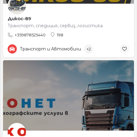
Дикос-89
Транспорт, спедиция, сервиз, логистика
+359878525440
198
Транспорт и Автомобили
+2