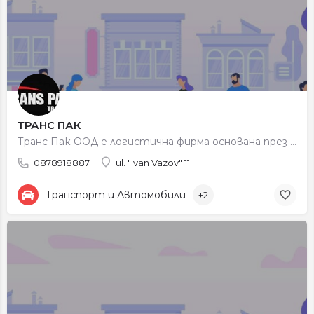
ТРАНС ПАК
Транс Пак ООД е логистична фирма основана през 2013 година в България, в близост до границата с Гърция ( в…
0878918887
ul. "Ivan Vazov" 11
Транспорт и Автомобили
+2