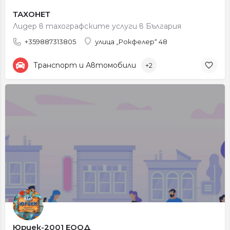
ТАХОНЕТ
Лидер в тахографските услуги в България
+359887313805
улица „Рокфелер“ 48
Транспорт и Автомобили
+2
Юриек-2001 ЕООД