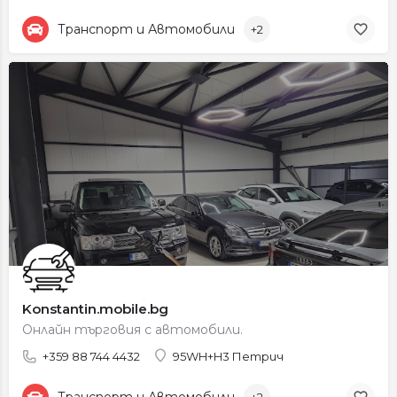
Транспорт и Автомобили
+2
Konstantin.mobile.bg
Онлайн търговия с автомобили.
+359 88 744 4432
95WH+H3 Петрич
Транспорт и Автомобили
+2