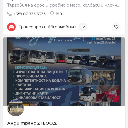
Търговия на едро и дребно с месо, колбаси и млечни продукти
+359 87 833 3335
198
Транспорт и Автомобили
+2
Анди транс 21 ЕООД