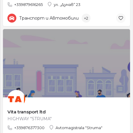
+359879616265
ул. „Дунав“ 23
Транспорт и Автомобили
+2
Vita transport ltd
HIGHWAY "STRUMA"
+359876377300
Avtomagistrala "Struma"