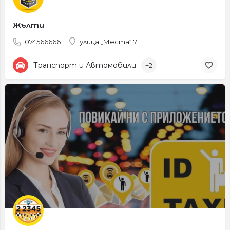
Жълти
074566666
улица „Места“ 7
Транспорт и Автомобили
+2