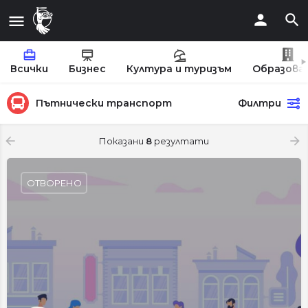
Всички
Бизнес
Култура и туризъм
Образова
Пътнически транспорт
Филтри
Показани
8
резултати
ОТВОРЕНО