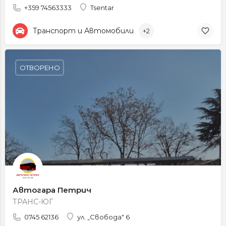
+359 74563333
Tsentar
Транспорт и Автомобили
+2
ОТВОРЕНО
Автогара Петрич
ТРАНС-ЮГ
0745 62136
ул. „Свобода" 6