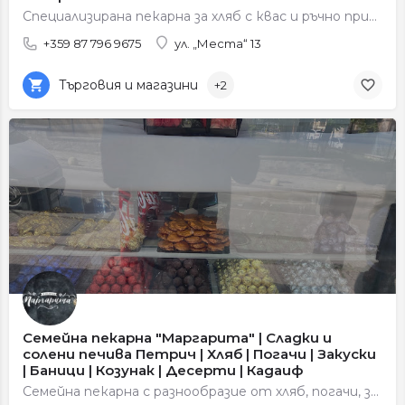
Специализирана пекарна за хляб с квас и ръчно приготвени печива по традиционни рецепти.
+359 87 796 9675
ул. „Места“ 13
Търговия и магазини
+2
Семейна пекарна "Маргарита" | Сладки и
солени печива Петрич | Хляб | Погачи | Закуски
| Баници | Козунак | Десерти | Кадаиф
Семейна пекарна с разнообразие от хляб, погачи, закуски, баници, козунаци и сладки десерти.