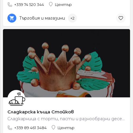
+359 74 520 344
Център
Търговия и магазини
+2
Сладкарска къща Стойков
Сладкарница с торти, пасти и разнообразни десерти за всеки повод.
+359 89 461 3484
Център