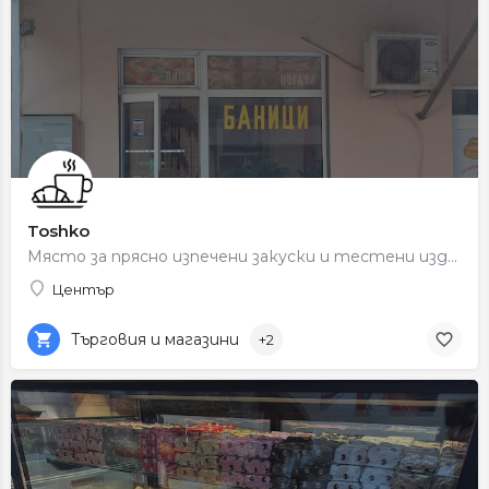
Toshko
Място за прясно изпечени закуски и тестени изделия.
Център
Търговия и магазини
+2