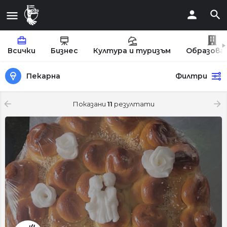
Всички
Бизнес
Култура и туризъм
Образова
Пекарна
Филтри
Показани
11
резултати