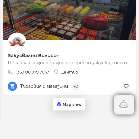
Закусвалня Вилисон
Пекарна с разнообразие от пресни закуски, тестени изделия и ароматен хляб.
+359 88 979 7047
Център
Търговия и магазини
+2
Map view