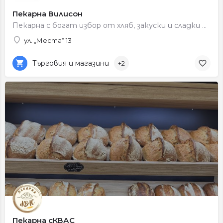
Пекарна Вилисон
Пекарна с богат избор от хляб, закуски и сладки изделия.
ул. „Места“ 13
Търговия и магазини
+2
Пекарна сКВАС