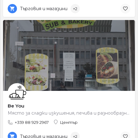
Търговия и магазини
+2
Be You
Място за сладки изкушения, печива и разнообразни десертни предложения.
+359 88 929 2967
Център
Търговия и магазини
+2