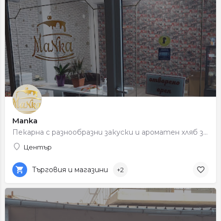
Manka
Пекарна с разнообразни закуски и ароматен хляб за ежедневието.
Център
Търговия и магазини
+2