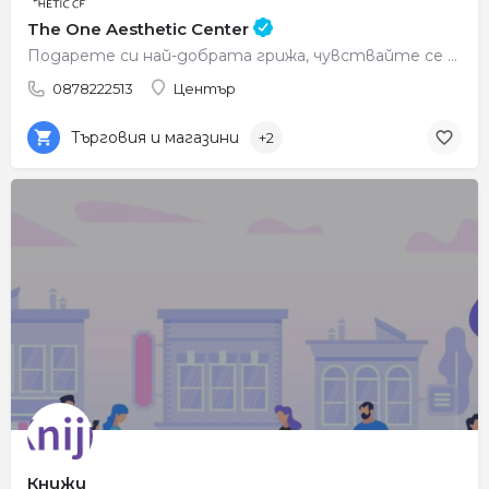
The One Aesthetic Center
Подарете си най-добрата грижа, чувствайте се красиви всеки ден.
0878222513
Център
Търговия и магазини
+2
Книжи