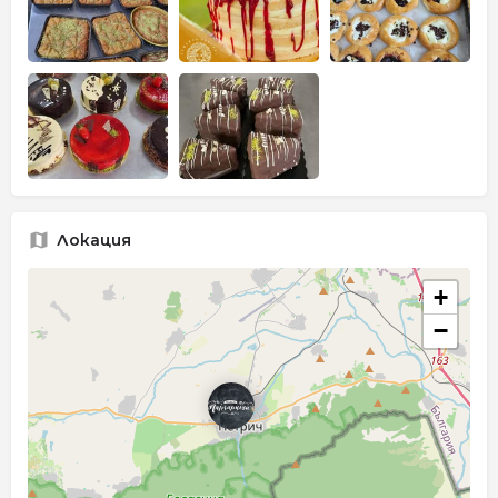
Локация
+
−