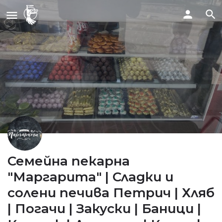
Семейна пекарна
"Маргарита" | Сладки и
солени печива Петрич | Хляб
| Погачи | Закуски | Баници |