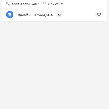
+359 89 563 3087
C6VW+R4
Търговия и магазини
+2