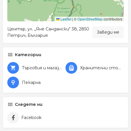
Leaflet
|
©
OpenStreetMap
contributors
Център, ул. „Яне Сандански" 38, 2850
Заведи ме
Петрич, България
Категории
Търговия и магазини
Хранителни стоки
Пекарна
Следете ни
Facebook