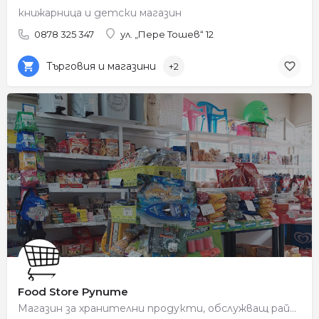
книжарница и детски магазин
0878 325 347
ул. „Пере Тошев“ 12
Търговия и магазини
+2
Food Store Рупите
Магазин за хранителни продукти, обслужващ района на Рупите.