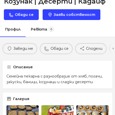
Козунак | Десерти | Кадаиф
Обади се
Заяви собственост
Профил
Ревюта
0
Заведи ме
Обади се
Сподели
Описание
Семейна пекарна с разнообразие от хляб, погачи,
закуски, баници, козунаци и сладки десерти.
Галерия