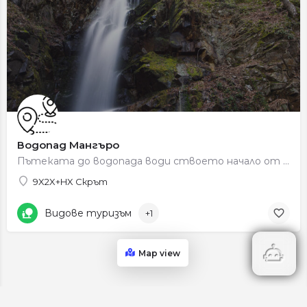
Водопад Мангъро
Пътеката до водопада води ствоето начало от центъра на село Скрът, от където започват три пешеходни маршрута:…
9X2X+HX Скрът
Видове туризъм
+1
Map view