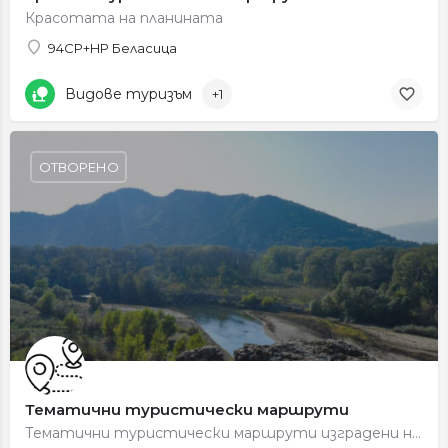
Красотата на планината
94CP+HP Беласица
Видове туризъм
+1
ОТВОРЕНО
Тематични туристически маршрути
Тематични туристически маршрути изградени на територията на ПП „Беласица“ стигат до интересни местности и…