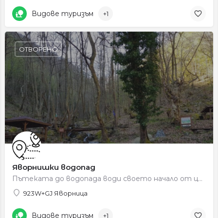
Видове туризъм
+1
ОТВОРЕНО
Яворнишки водопад
Пътеката до водопада води своето начало от центъра на село Яворница, което е на двадесетина километра от гр.…
923W+GJ Яворница
Видове туризъм
+1