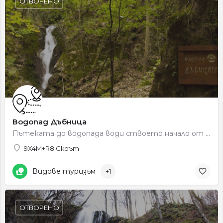
ОТВОРЕНО
Водопад Дъбница
Пътеката до водопада води ствоето начало от центъра на село Скрът, от където започват три пешеходни маршрута:…
9X4M+R8 Скрът
Видове туризъм
+1
ОТВОРЕНО