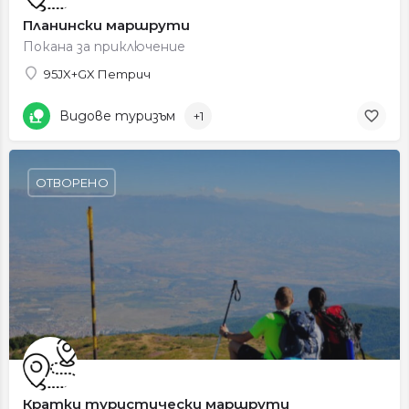
Планински маршрути
Покана за приключение
95JX+GX Петрич
Видове туризъм
+1
ОТВОРЕНО
Кратки туристически маршрути