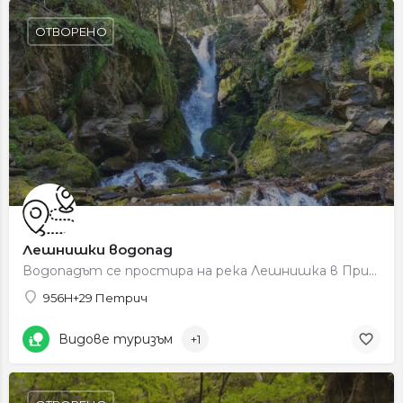
ОТВОРЕНО
Лешнишки водопад
Водопадът се простира на река Лешнишка в Природен парк „Беласица” на 680 метра надморска височина. Водите му…
956H+29 Петрич
Видове туризъм
+1