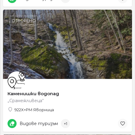
ОТВОРЕНО
Каменишки водопад
„Срамежливеца“
922X+PM Яворница
Видове туризъм
+1