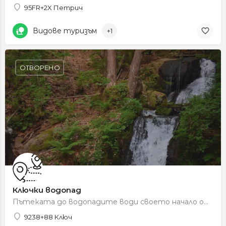
95FR+2X Петрич
Видове туризъм
+1
ОТВОРЕНО
Ключки водопад
Пътеката до водопадите води своето начало от центъра на село Ключ, което е на около 20 км. от гр. Петрич. До…
9238+88 Ключ