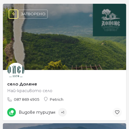
ЗАТВОРЕНО
село Долене
Най-красивото село
087 869 4905
Petrich
Видове туризъм
+1