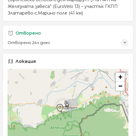
Желязната завеса” (EuroVelo 13) – участък ГКПП
Златарево-с.Марино поле (41 км)
Отворено
Отворено 24ч днес
Локация
+
−