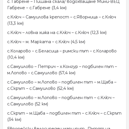
с. Габрене – Пишана скала/ водохващане Мини-ВЕЦ
Габрене – с.Габрене (3,4 км)
с.Ключ – Самуилова крепост – с.Яворница – с.Ключ
(13,3 км)
с.Ключ – ловна хижа на с.Ключ – с.Ключ (12,3 км)
с.Ключ – м. Марката – с.Ключ (4,5 км)
с.Коларово – с.Беласица – римски път – с.Коларово
(10,4 км)
с.Самуилово – Петрич – х.Конгур – подбилен път –
м.Лопово – с.Самуилово (57,4 км)
с.Самуилово – м.Лопово – подбилен път – м.Щаба –
с.Скрът – с.Самуилово (52,4 км)
с.Самуилово – м.Лопово – подбилен път – с.Ключ –
с.Самуилово (52 км)
с.Скрът – м.Щаба – подбилен път – с.Ключ – с.Скрът
(34 км)
Европейски велосипеден маршрут „Пътят на