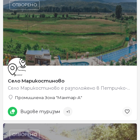
ОТВОРЕНО
Село Марикостиново
Село Марикостиново е разположено в Петричко-Санданската котловина на левия бряг на река Струма. Според стара…
Промишлена Зона "Мантар-А"
Видове туризъм
+1
ОТВОРЕНО