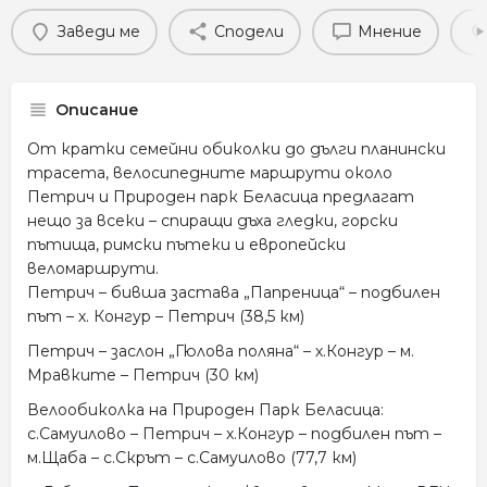
Заведи ме
Сподели
Мнение
Описание
От кратки семейни обиколки до дълги планински
трасета, велосипедните маршрути около
Петрич и Природен парк Беласица предлагат
нещо за всеки – спиращи дъха гледки, горски
пътища, римски пътеки и европейски
веломаршрути.
Петрич – бивша застава „Папреница“ – подбилен
път – х. Конгур – Петрич (38,5 км)
Петрич – заслон „Гюлова поляна“ – х.Конгур – м.
Мравките – Петрич (30 км)
Велообиколка на Природен Парк Беласица:
с.Самуилово – Петрич – х.Конгур – подбилен път –
м.Щаба – с.Скрът – с.Самуилово (77,7 км)