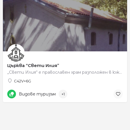
Църква “Свети Илия”
„Свети Илия“ е православен храм разположен в южния край на махалата Виздол, в склоновете на Беласица, южно…
C42V+6G
Видове туризъм
+1