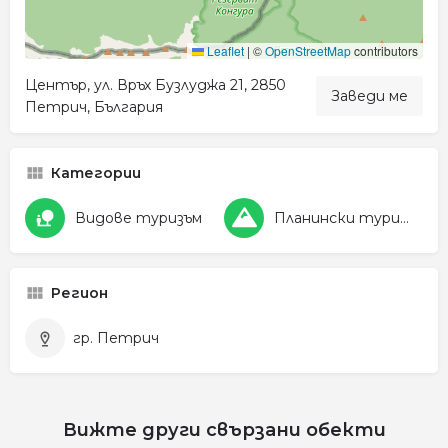
Leaflet
|
©
OpenStreetMap
contributors
Център, ул. Връх Бузлуджа 21, 2850
Заведи ме
Петрич, България
Категории
Видове туризъм
Планински туризъм
Регион
гр. Петрич
Вижте други свързани обекти