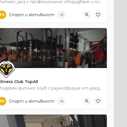
Фитнес зала с професионално оборудване и подходяща среда за силови и функционални тренировки.
Перманик
Спорт и активност
+1
itness Club TopAll
Модерен фитнес клуб с разнообразие от уреди, кардио зона и възможност за персонални тренировки.
+359 87 843 3302
Център
Спорт и активност
+1