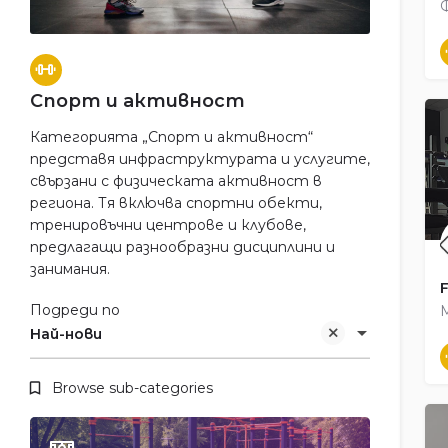
Спорт и активност
Категорията „Спорт и активност“
представя инфраструктурата и услугите,
свързани с физическата активност в
региона. Тя включва спортни обекти,
тренировъчни центрове и клубове,
предлагащи разнообразни дисциплини и
занимания.
F
Подреди по
Най-нови
Browse sub-categories