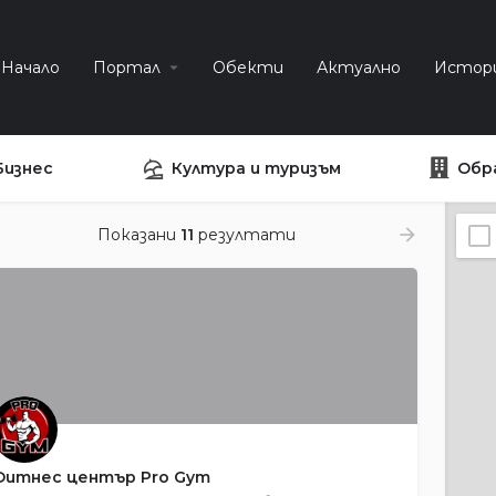
Начало
Портал
Обекти
Актуално
Истор
Бизнес
Култура и туризъм
Обр
Показани
11
резултати
Фитнес център Pro Gym