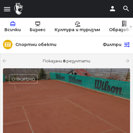
Всички
Бизнес
Култура и туризъм
Образова
Спортни обекти
Филтри
Показани
8
резултати
ОТВОРЕНО