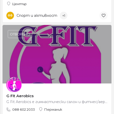
Център
Спорт и активност
+1
ОТВОРЕНО
G Fit Aerobics
G Fit Aerobics е гимнастически салон и фитнес/аеробика център в гр. Петрич, подходящ за групови тренировки,…
088 602 2033
Перманик