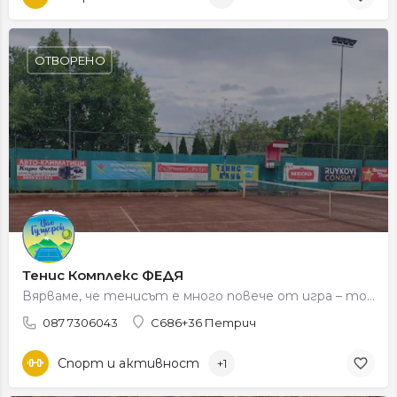
ОТВОРЕНО
Тенис Комплекс ФЕДЯ
Вярваме, че тенисът е много повече от игра – той вдъхновява, развива и обединява всички нас. С…
087 7306043
C686+36 Петрич
Спорт и активност
+1