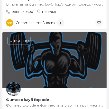
В залата на фитнес клуб TopAll ще откриеш: • модерна техника за силови и кардио тренировки • простор и…
0888830300
Център
Спорт и активност
+1
ОТВОРЕНО
Фитнес клуб Explode
Фитнес Explode е фитнес зала в гр. Петрич, част от спортната инфраструктура на града за тренировки и…