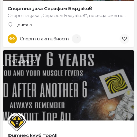
Спортна зала Серафим Бързаков
Спортна зала „Серафим Бързаков“, носеща името на двукратиния световен и четирикратен европейски шампион по…
Център
Спорт и активност
+1
ОТВОРЕНО
Фитнес клуб TopAll