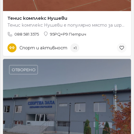
Тенис комплекс Нушеви
Тенис комплекс Нушеви е популярно място за игра на тенис на кортове, подходящо както за любители, така и за…
088 581 3575
95PQ+P9 Петрич
Спорт и активност
+1
ОТВОРЕНО