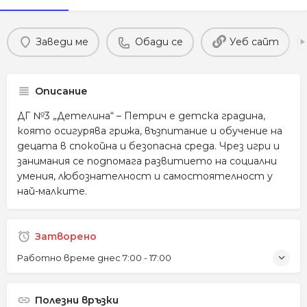
Заведи ме
Обади се
Уеб сайт
Описание
ДГ №3 „Детелина“ – Петрич е детска градина,
която осигурява грижа, възпитание и обучение на
децата в спокойна и безопасна среда. Чрез игри и
занимания се подпомага развитието на социални
умения, любознателност и самостоятелност у
най-малките.
Затворено
Работно време днес
7:00 - 17:00
Полезни връзки