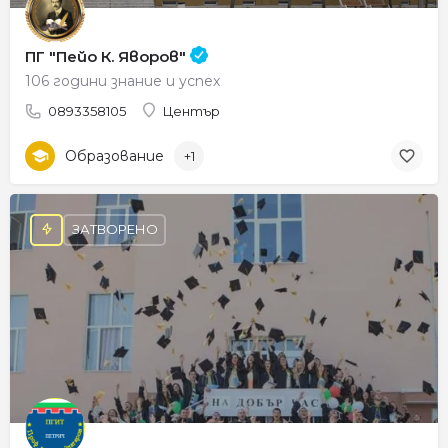
ПГ "Пейо К. Яворов"
106 години знание и успех
0893358105
Център
Образование
+1
ЗАТВОРЕНО