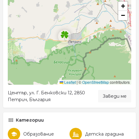
+
−
Leaflet
|
©
OpenStreetMap
contributors
Център, ул. Г. Бенковски 12, 2850
Заведи ме
Петрич, България
Категории
Образование
Детска градина