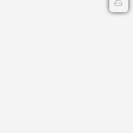
Бързи връзки
Кадастър
НОИ
НАП
Данъци и такси
Профил на купувача