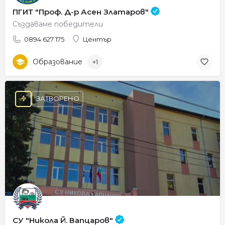
ПГИТ "Проф. Д-р Асен Златаров"
Създаваме победители
0894 627 175
Център
Образование
+1
ЗАТВОРЕНО
СУ "Никола Й. Вапцаров"