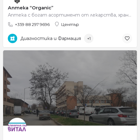
Аптека “Organic”
Аптека с богат асортимент от лекарства, хранителни добавки, козметика и продукти за здраве и грижа за цялото…
+359 88 297 9696
Център
Диагностика и Фармация
+1