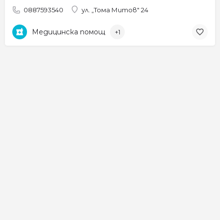
0887593540
ул. „Тома Митов" 24
Медицинска помощ
+1