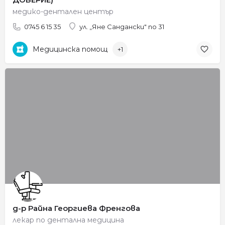
медико-дентален център
0745 6 15 35
ул. „Яне Сандански" no 31
Медицинска помощ
+1
д-р Райна Георгиева Френгова
лекар по дентална медицина