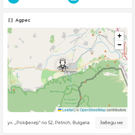
Адрес
+
−
Leaflet
|
©
OpenStreetMap
contributors
ул. „Рокфелер“ no 52, Petrich, Bulgaria
Заведи ме