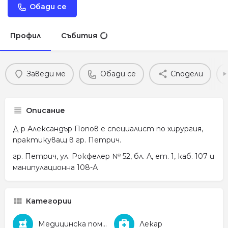
Обади се
Профил
Събития
Заведи ме
Обади се
Сподели
Описание
Д-р Александър Попов е специалист по хирургия,
практикуващ в гр. Петрич.
гр. Петрич, ул. Рокфелер № 52, бл. А, ет. 1, каб. 107 и
манипулационна 108-А
Категории
Медицинска помощ
Лекар