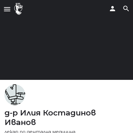
д-р Илия Костадинов
Иванов
лекар по дентална медицина