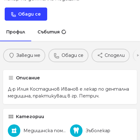
Обади се
Профил
Събития
Заведи ме
Обади се
Сподели
Описание
Д-р Илия Костадинов Иванов е лекар по дентална
медицина, практикуващ в гр. Петрич.
Категории
Медицинска помощ
Зъболекар