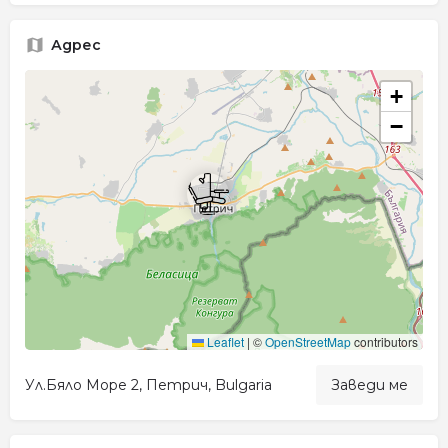
Адрес
+
−
Leaflet
|
©
OpenStreetMap
contributors
Ул.Бяло Море 2, Петрич, Bulgaria
Заведи ме