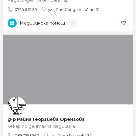
медико-дентален център
0745 6 15 35
ул. „Яне Сандански" no 31
Медицинска помощ
+1
д-р Райна Георгиева Френгова
лекар по дентална медицина
0887593540
ул. „Тома Митов" 24