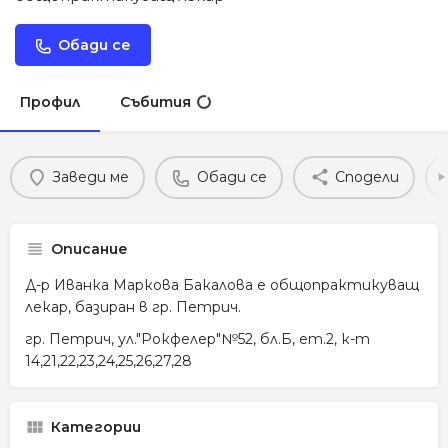
Обади се
Профил
Събития
Заведи ме
Обади се
Сподели
Описание
Д-р Иванка Маркова Бакалова е общопрактикуващ
лекар, базиран в гр. Петрич.
гр. Петрич, ул."Рокфелер"№52, бл.Б, ет.2, к-т
14,21,22,23,24,25,26,27,28
Категории