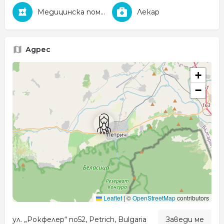
Медицинска помощ
Лекар
Адрес
+
−
Leaflet
|
©
OpenStreetMap
contributors
ул. „Рокфелер“ no52, Petrich, Bulgaria
Заведи ме