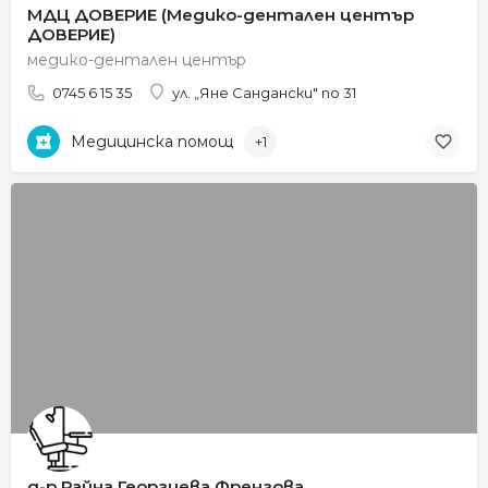
МДЦ ДОВЕРИЕ (Медико-дентален център
ДОВЕРИЕ)
медико-дентален център
0745 6 15 35
ул. „Яне Сандански" no 31
Медицинска помощ
+1
д-р Райна Георгиева Френгова