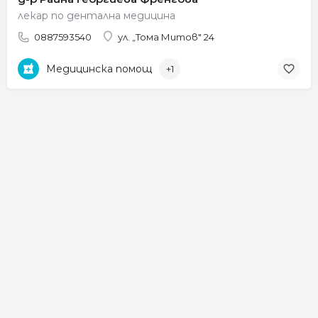
лекар по дентална медицина
0887593540
ул. „Тома Митов" 24
Медицинска помощ
+1