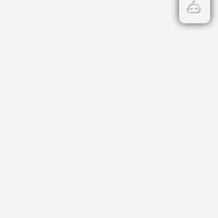
Бързи връзки
Кадастър
НОИ
НАП
Данъци и такси