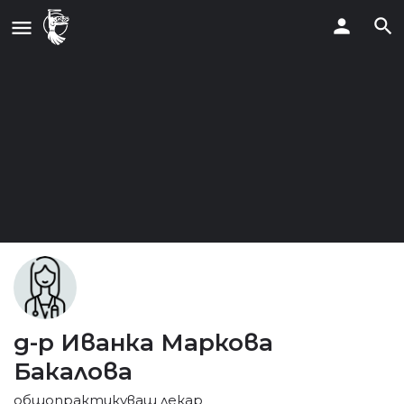
д-р Иванка Маркова
Бакалова
общопрактикуващ лекар