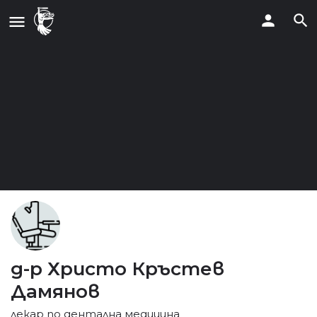
д-р Христо Кръстев
Дамянов
лекар по дентална медицина