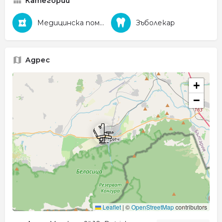
Категории
Медицинска помощ
Зъболекар
Адрес
+
−
Leaflet
|
©
OpenStreetMap
contributors