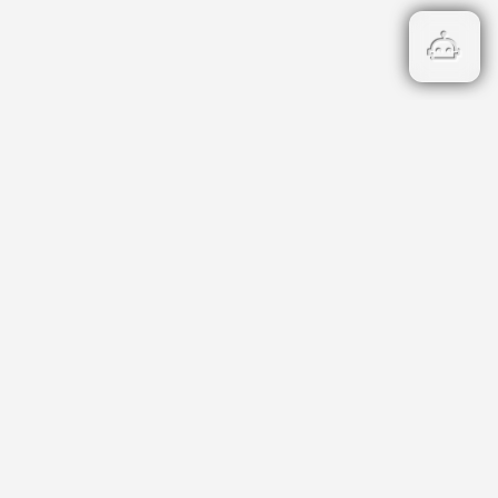
Бързи връзки
Кадастър
НОИ
НАП