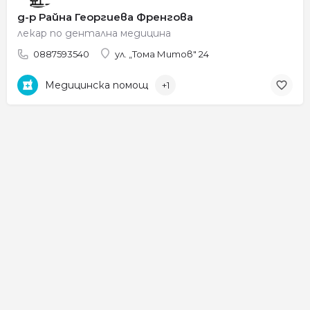
д-р Райна Георгиева Френгова
лекар по дентална медицина
0887593540
ул. „Тома Митов" 24
Медицинска помощ
+1