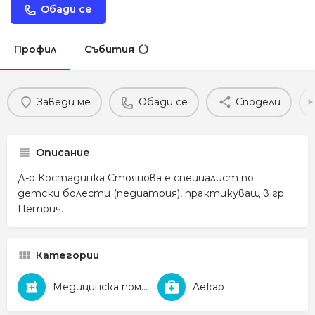
Обади се
Профил
Събития
Заведи ме
Обади се
Сподели
Описание
Д-р Костадинка Стоянова е специалист по
детски болести (педиатрия), практикуващ в гр.
Петрич.
Категории
Медицинска помощ
Лекар