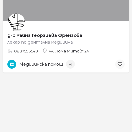
д-р Райна Георгиева Френгова
лекар по дентална медицина
0887593540
ул. „Тома Митов" 24
Медицинска помощ
+1