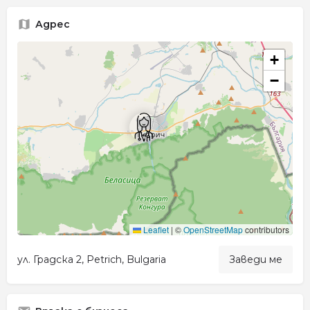
Адрес
+
−
Leaflet
|
©
OpenStreetMap
contributors
ул. Градска 2, Petrich, Bulgaria
Заведи ме