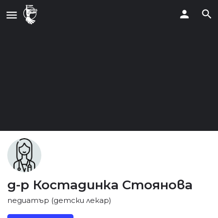
д-р Костадинка Стоянова
педиатър (детски лекар)