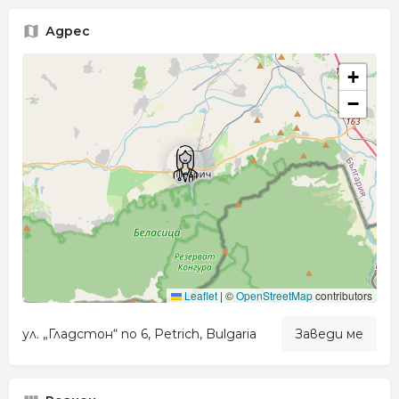
Адрес
+
−
Leaflet
|
©
OpenStreetMap
contributors
ул. „Гладстон“ no 6, Petrich, Bulgaria
Заведи ме