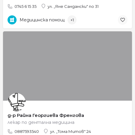
0745 6 15 35
ул. „Яне Сандански" no 31
Медицинска помощ
+1
д-р Райна Георгиева Френгова
лекар по дентална медицина
0887593540
ул. „Тома Митов" 24