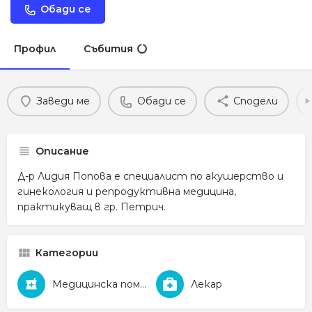
Обади се
Профил
Събития
Заведи ме
Обади се
Сподели
Описание
Д-р Лидия Попова е специалист по акушерство и
гинекология и репродуктивна медицина,
практикуващ в гр. Петрич.
Категории
Медицинска помощ
Лекар