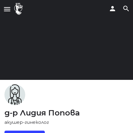
д-р Лидия Попова
акушер-гинеколог