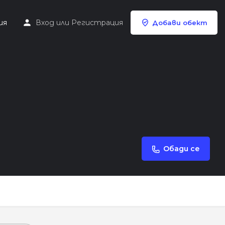
ия
Вход
или
Регистрация
Добави обект
Обади се