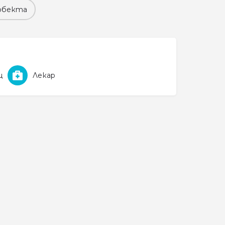
обекта
щ
Лекар