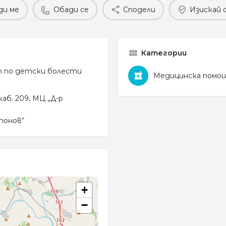
ди ме
Обади се
Сподели
Изискай 
Категории
т по детски болести
Медицинска помо
каб. 209, МЦ „Д-р
тонов“
+
−