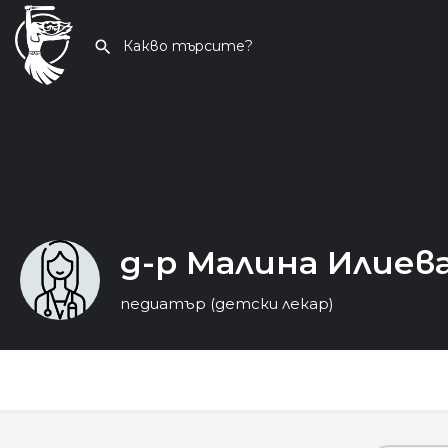
д-р Малина Илиев
педиатър (детски лекар)