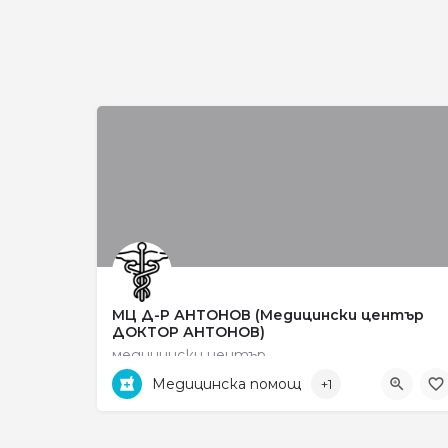
МЦ Д-Р АНТОНОВ (Медицински център
ДОКТОР АНТОНОВ)
медицински център
Медицинска помощ
+1
ул. „Рокфелер“ no 33