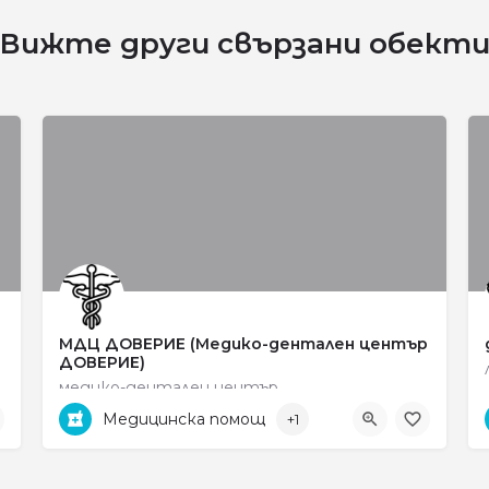
Вижте други свързани обект
МДЦ ДОВЕРИЕ (Медико-дентален център
ДОВЕРИЕ)
медико-дентален център
Медицинска помощ
+1
0745 6 15 35
ул. „Яне Сандански" no 31