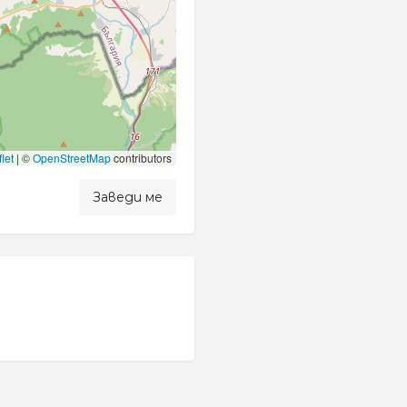
let
|
©
OpenStreetMap
contributors
Заведи ме