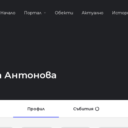
Начало
Портал
Обекти
Актуално
Истор
а Антонова
Профил
Събития