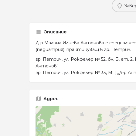
Заве
Описание
Д-р Малина Илиева Антонова е специалис
(педиатрия), практикуващ в гр. Петрич.
гр. Петрич, ул. Рокфелер № 52, бл. Б, ет. 2, 
Антонов“
гр. Петрич, ул. Рокфелер № 33, МЦ „Д-р Ан
Адрес