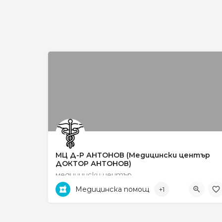
МЦ Д-Р АНТОНОВ (Медицински център
ДОКТОР АНТОНОВ)
медицински център
Медицинска помощ
+1
ул. „Рокфелер“ no 33