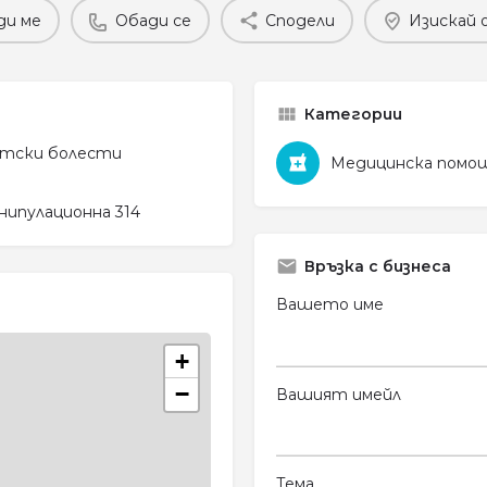
ди ме
Обади се
Сподели
Изискай 
Категории
детски болести
Медицинска помо
анипулационна 314
Връзка с бизнеса
Вашето име
+
−
Вашият имейл
Тема