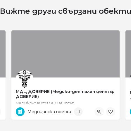
Вижте други свързани обект
МДЦ ДОВЕРИЕ (Медико-дентален център
ДОВЕРИЕ)
медико-дентален център
Медицинска помощ
+1
0745 6 15 35
ул. „Яне Сандански" no 31