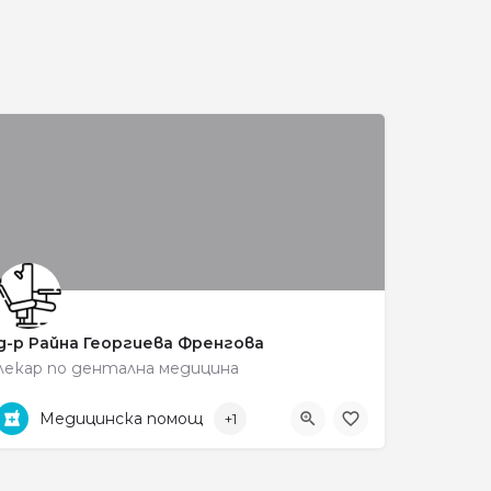
и
д-р Райна Георгиева Френгова
лекар по дентална медицина
0887593540
ул. „Тома Митов" 24
Медицинска помощ
+1