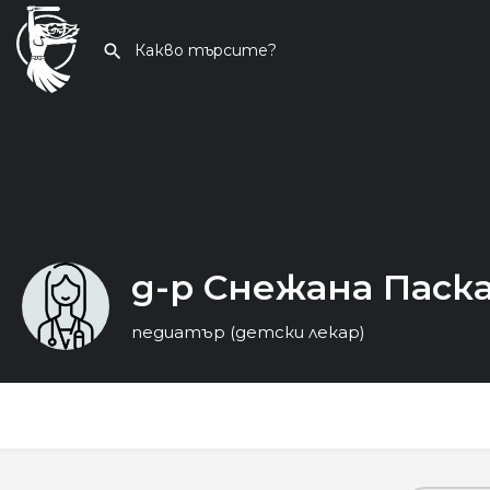
д-р Снежана Паск
педиатър (детски лекар)