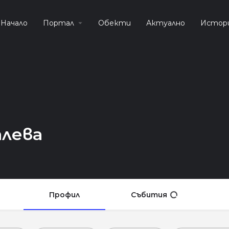
Начало
Портал
Обекти
Актуално
Истор
алева
Профил
Събития