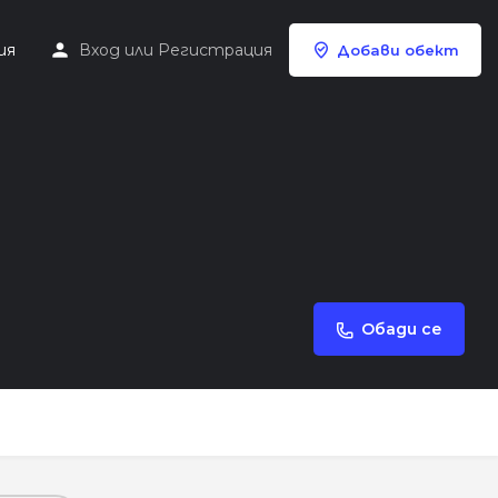
ия
Вход
или
Регистрация
Добави обект
Обади се