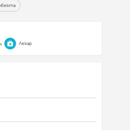
обекта
щ
Лекар