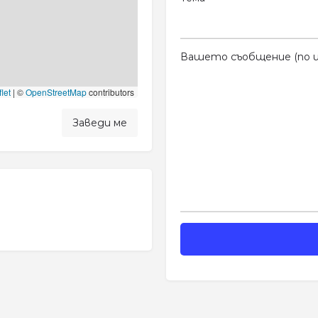
Вашето съобщение (по и
let
|
©
OpenStreetMap
contributors
Заведи ме