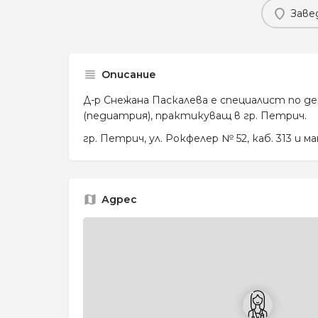
Заве
Описание
Д-р Снежана Паскалева е специалист по 
(педиатрия), практикуващ в гр. Петрич.
гр. Петрич, ул. Рокфелер № 52, каб. 313 и м
Адрес