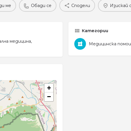
ди ме
Обади се
Сподели
Изискай 
Категории
ална медицина,
Медицинска помо
+
−