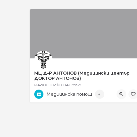
МЦ Д-Р АНТОНОВ (Медицински център
ДОКТОР АНТОНОВ)
медицински център
Медицинска помощ
+1
ул. „Рокфелер“ no 33