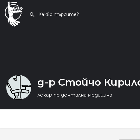
д-р Стойчо Кирил
лекар по дентална медицина