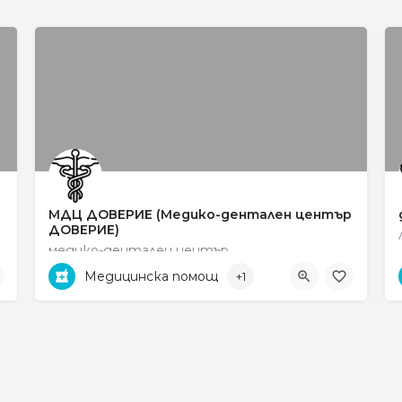
МДЦ ДОВЕРИЕ (Медико-дентален център
ДОВЕРИЕ)
медико-дентален център
Медицинска помощ
+1
0745 6 15 35
ул. „Яне Сандански" no 31