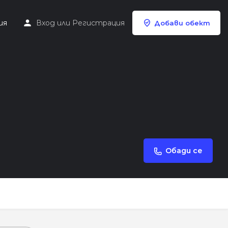
ия
Вход
или
Регистрация
Добави обект
Обади се