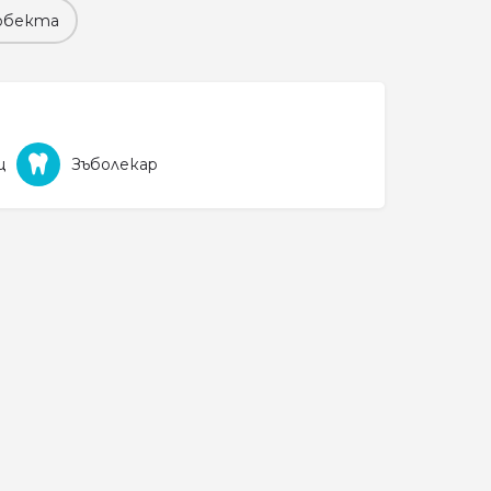
обекта
щ
Зъболекар