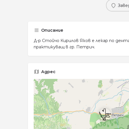
Заве
Описание
Д-р Стойчо Кирилов Яков е лекар по дент
практикуващ в гр. Петрич.
Адрес