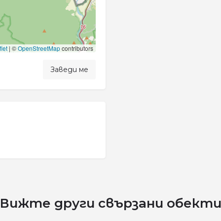
let
|
©
OpenStreetMap
contributors
Заведи ме
Вижте други свързани обект