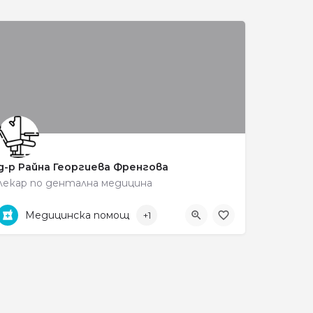
д-р Райна Георгиева Френгова
лекар по дентална медицина
0887593540
ул. „Тома Митов" 24
Медицинска помощ
+1