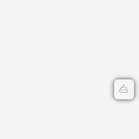
атегории
риери