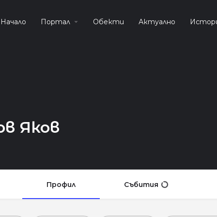
Начало
Портал
Обекти
Актуално
Истор
ов Яков
Профил
Събития