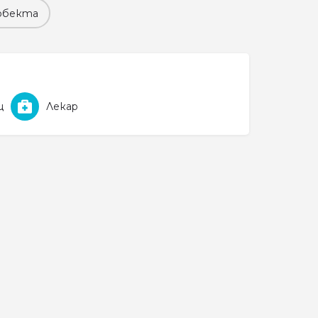
обекта
щ
Лекар