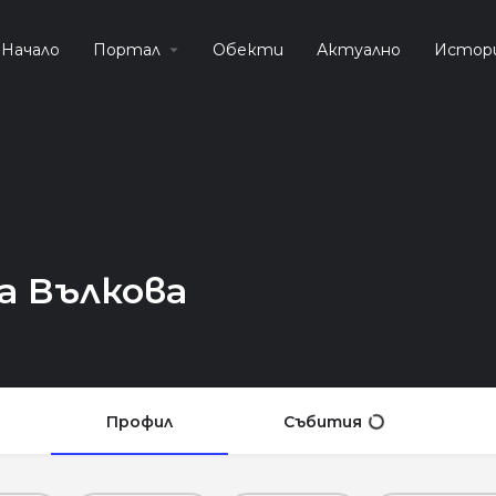
Начало
Портал
Обекти
Актуално
Истор
а Вълкова
Профил
Събития