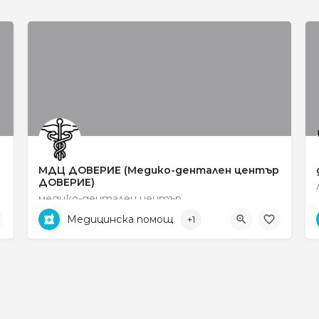
МДЦ ДОВЕРИЕ (Медико-дентален център
ДОВЕРИЕ)
медико-дентален център
Медицинска помощ
+1
0745 6 15 35
ул. „Яне Сандански" no 31