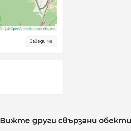
let
|
©
OpenStreetMap
contributors
Заведи ме
Вижте други свързани обект