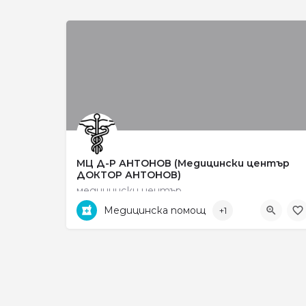
МЦ Д-Р АНТОНОВ (Медицински център
ДОКТОР АНТОНОВ)
медицински център
Медицинска помощ
+1
ул. „Рокфелер“ no 33