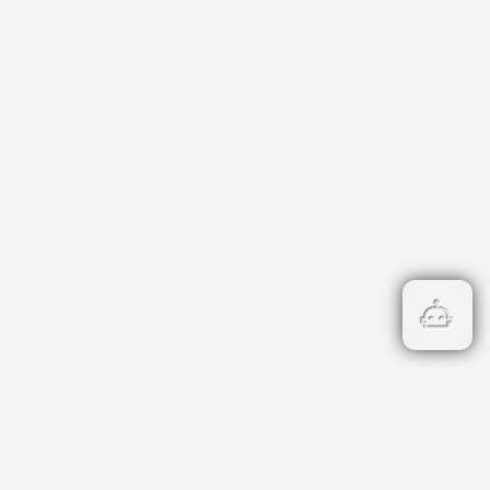
атегории
риери