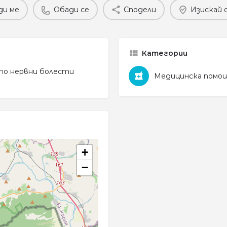
ди ме
Обади се
Сподели
Изискай 
Категории
 по нервни болести
Медицинска помо
+
−