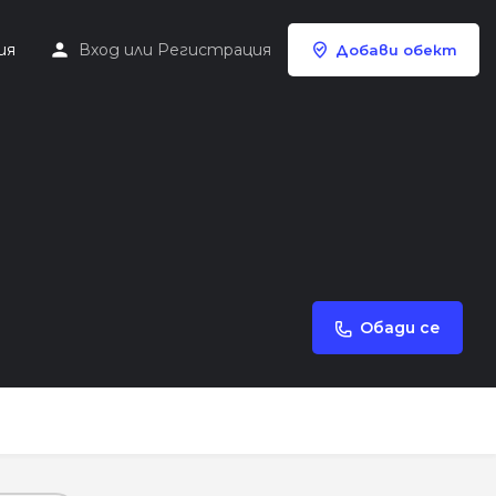
ия
Вход
или
Регистрация
Добави обект
Обади се