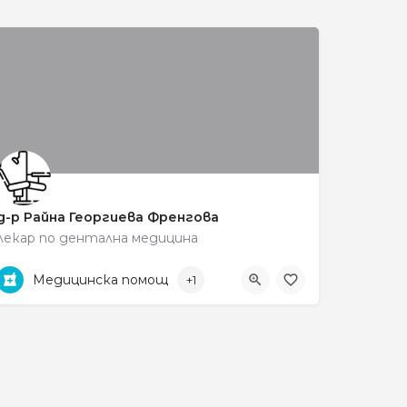
д-р Райна Георгиева Френгова
лекар по дентална медицина
0887593540
ул. „Тома Митов" 24
Медицинска помощ
+1