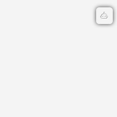
Бързи връзки
Кадастър
НОИ
НАП