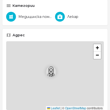
Категории
Медицинска помощ
Лекар
Адрес
+
−
Leaflet
|
©
OpenStreetMap
contributors