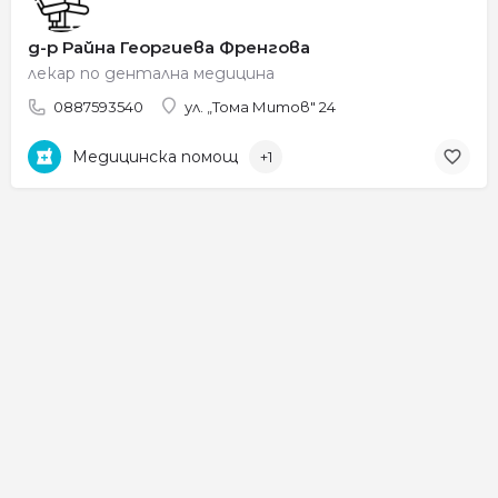
д-р Райна Георгиева Френгова
лекар по дентална медицина
0887593540
ул. „Тома Митов" 24
Медицинска помощ
+1