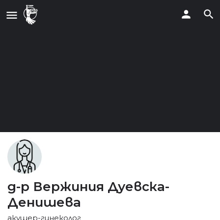
д-р Вержиния Дуевска-
Денишева
акушер-гинеколог