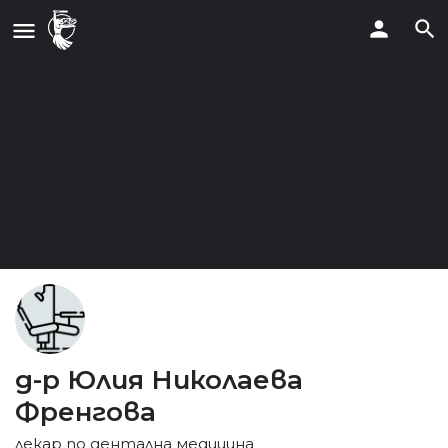
д-р Юлия Николаева
Френгова
лекар по дентална медицина