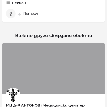
Регион
гр. Петрич
Вижте други свързани обекти
МЦ Д-Р АНТОНОВ (Медицински център