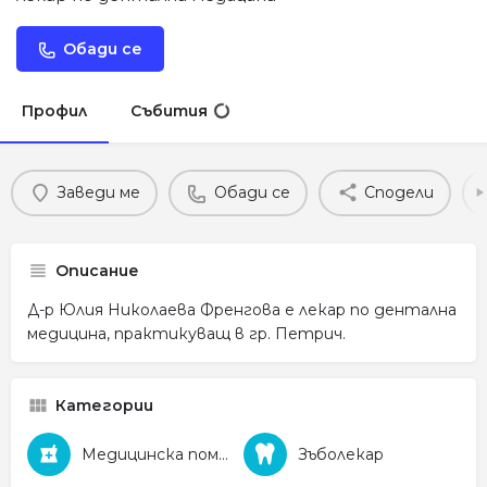
Обади се
Профил
Събития
Заведи ме
Обади се
Сподели
Описание
Д-р Юлия Николаева Френгова е лекар по дентална
медицина, практикуващ в гр. Петрич.
Категории
Медицинска помощ
Зъболекар