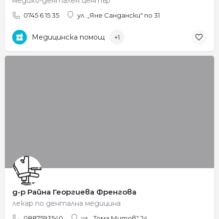
медико-дентален център
0745 6 15 35
ул. „Яне Сандански" no 31
Медицинска помощ
+1
д-р Райна Георгиева Френгова
лекар по дентална медицина
0887593540
ул. „Тома Митов" 24