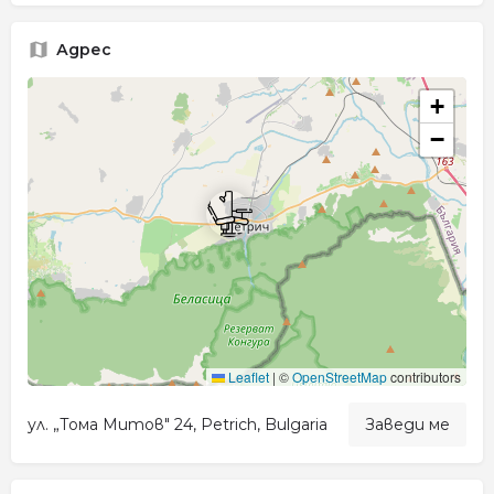
Адрес
+
−
Leaflet
|
©
OpenStreetMap
contributors
ул. „Тома Митов" 24, Petrich, Bulgaria
Заведи ме