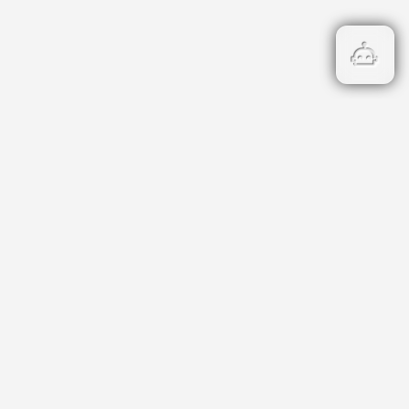
Бързи връзки
Кадастър
НОИ
НАП