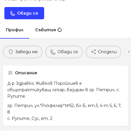
Обади се
Профил
Събития
Заведи ме
Обади се
Сподели
Описание
Д-р Здравко Живков Поройлиев е
общопрактикуващ лекар, базиран в гр. Петрич, с.
Рупите.
гр. Петрич, ул."Рокфелер"№52, бл Б, ет.3, к-т 5, 6, 7,
8
с. Рупите, Сзс, ет. 2