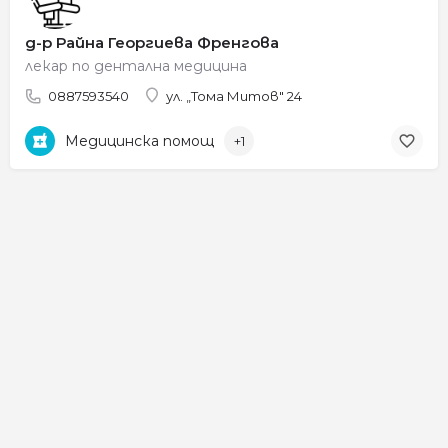
д-р Райна Георгиева Френгова
лекар по дентална медицина
0887593540
ул. „Тома Митов" 24
Медицинска помощ
+1