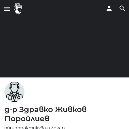
д-р Здравко Живков
Поройлиев
общопрактикуващ лекар