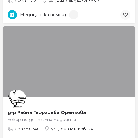
0745 6 15 35
ул. „Яне Сандански" no 31
Медицинска помощ
+1
д-р Райна Георгиева Френгова
лекар по дентална медицина
0887593540
ул. „Тома Митов" 24