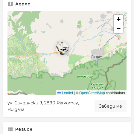
Адрес
+
−
Leaflet
|
©
OpenStreetMap
contributors
ул. Сандански 9, 2890 Parvomay,
Заведи ме
Bulgaria
Регион