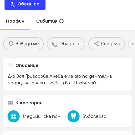
Обади се
Профил
Събития
Заведи ме
Обади се
Сподели
Описание
Д-р Зоя Григорова Анева е лекар по дентална
медицина, практикуващ в с. Първомай.
Категории
Медицинска помощ
Зъболекар