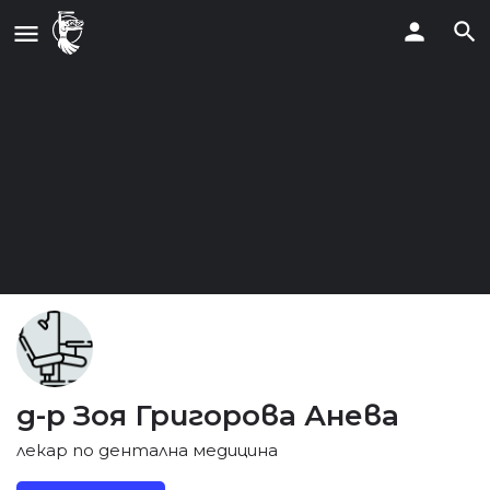
д-р Зоя Григорова Анева
лекар по дентална медицина