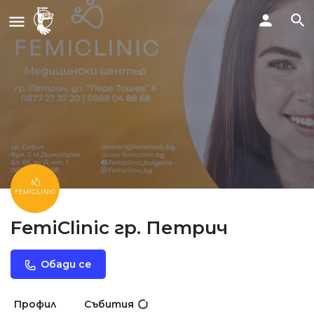
FemiClinic гр. Петрич
Обади се
Профил
Събития