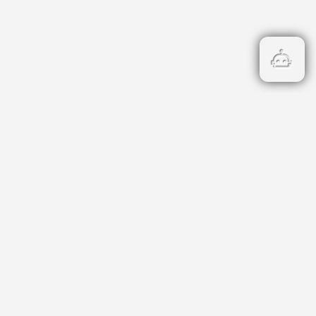
Бързи връзки
Кадастър
НОИ