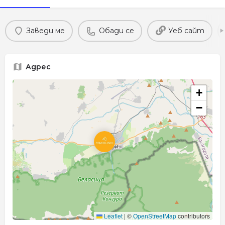
Заведи ме
Обади се
Уеб сайт
Адрес
+
−
Leaflet
|
©
OpenStreetMap
contributors