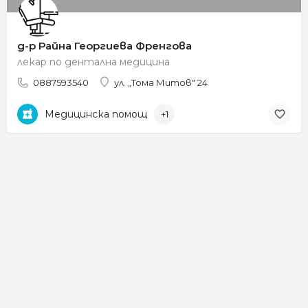
д-р Райна Георгиева Френгова
лекар по дентална медицина
0887593540
ул. „Тома Митов" 24
Медицинска помощ
+1