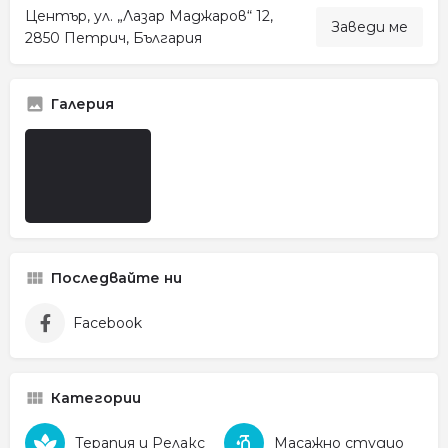
Център, ул. „Лазар Маджаров“ 12,
Заведи ме
2850 Петрич, България
Галерия
Последвайте ни
Facebook
Категории
Терапия и Релакс
Масажно студио