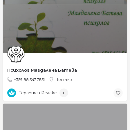
Психолог Магдалена Батева
+359 88 347 7851
Център
Терапия и Релакс
+1