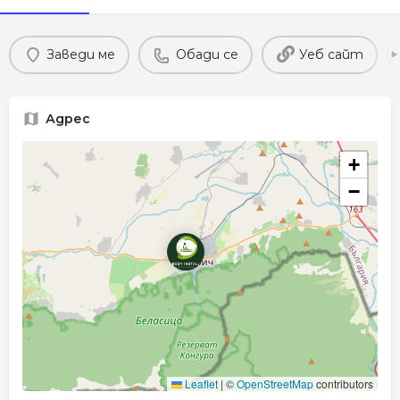
Заведи ме
Обади се
Уеб сайт
Адрес
+
−
Leaflet
|
©
OpenStreetMap
contributors