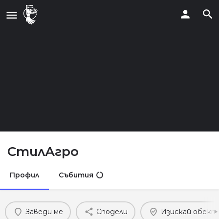
СтилАгро
Профил
Събития
Заведи ме
Сподели
Изискай обект