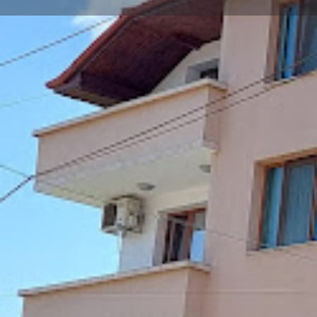
Заведи ме
Локация