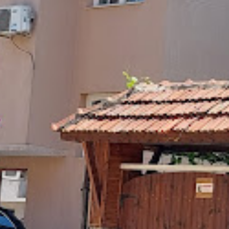
Категории
Настаняване
let
|
©
OpenStreetMap
contributors
рия
Заведи ме
Контакт с обекта
Вашето име
Вашият имейл
Тема
Вашето съобщение (по и