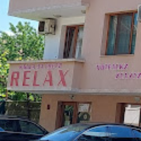
Leaf
Център, ул. Скопие 16, 2850 Петрич, Бълга
Регион
гр. Петрич