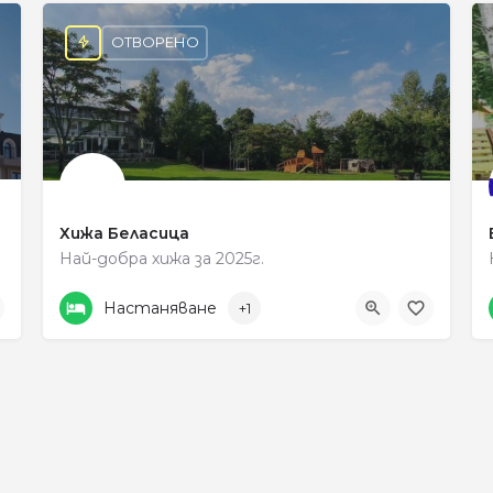
ОТВОРЕНО
Хижа Беласица
Най-добра хижа за 2025г.
+359 896 688 378
Petrich
Настаняване
+1