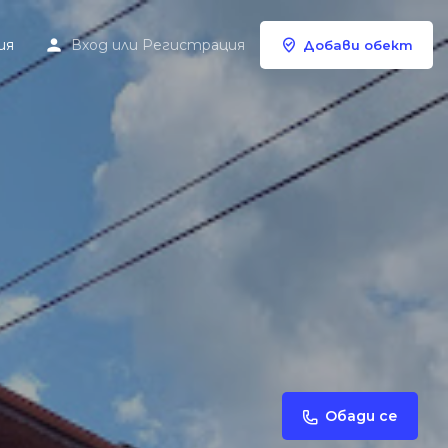
ия
Вход
или
Регистрация
Добави обект
Обади се