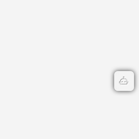
атегории
риери
нцесии