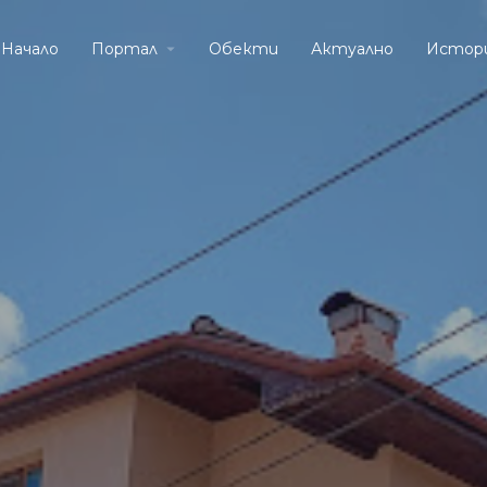
Начало
Портал
Обекти
Актуално
Истор