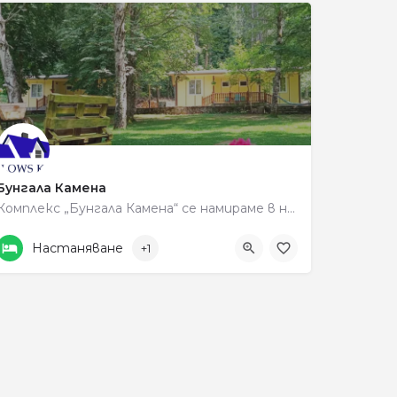
Бунгала Камена
Комплекс „Бунгала Камена“ се намираме в непосредсвена близост до Самуилова Крепост, Местността Рупите ,…
+359 890 556566
936C+38
Настаняване
+1