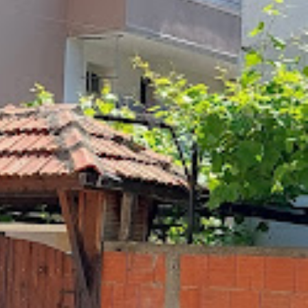
Хотел
збор)