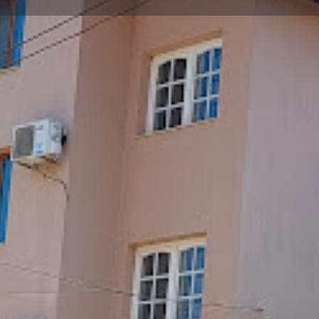
Профил
Ревюта
0
Обади се
Сподели
Мнение
З
Галерия
+
−