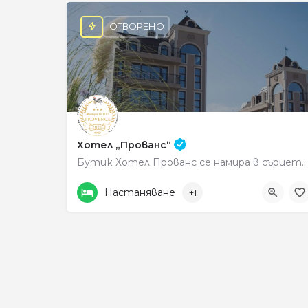
ОТВОРЕНО
Хотел „Прованс“
Бутик Хотел Прованс се намира в сърцето на слънчев Петрич, в уханната прегръдка на планина Беласица. С…
0895703370
Център
Настаняване
+1