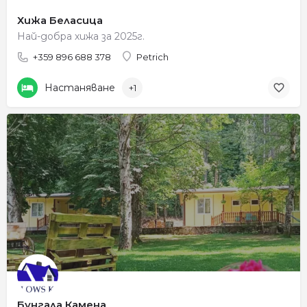
Хижа Беласица
Най-добра хижа за 2025г.
+359 896 688 378
Petrich
Настаняване
+1
Бунгала Камена