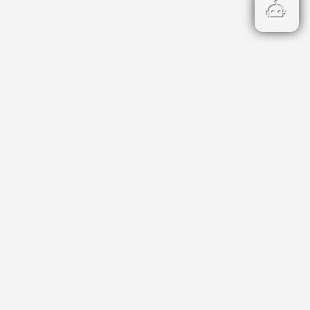
Бързи връзки
Кадастър
НОИ
НАП
Данъци и такси
Профил на купувача