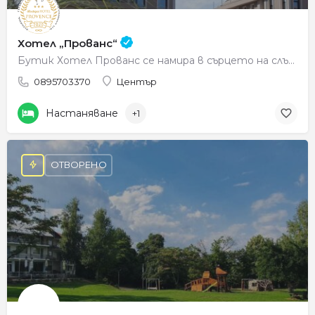
Хотел „Прованс“
Бутик Хотел Прованс се намира в сърцето на слънчев Петрич, в уханната прегръдка на планина Беласица. С…
0895703370
Център
Настаняване
+1
ОТВОРЕНО