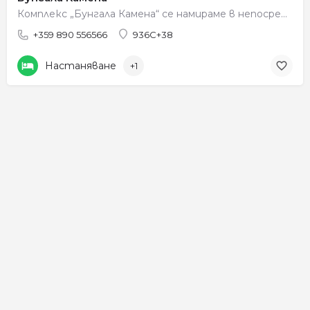
Комплекс „Бунгала Камена“ се намираме в непосредсвена близост до Самуилова Крепост, Местността Рупите ,…
+359 890 556566
936C+38
Настаняване
+1