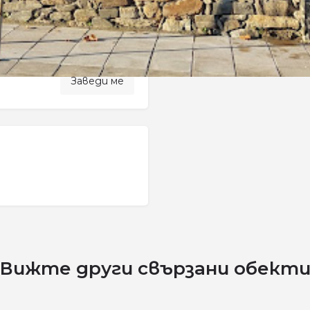
Категории
Настаняване
let
|
©
OpenStreetMap
contributors
Заведи ме
Вижте други свързани обект