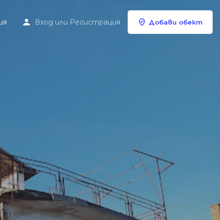
ия
Вход
или
Регистрация
Добави обект