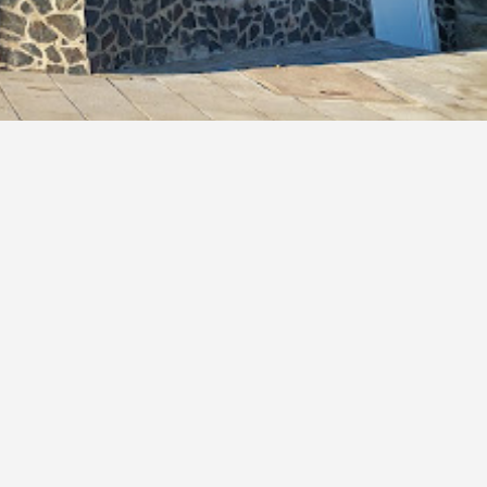
Къща за гости
и