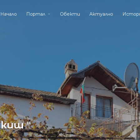
Начало
Портал
Обекти
Актуално
Истор
нкиш "