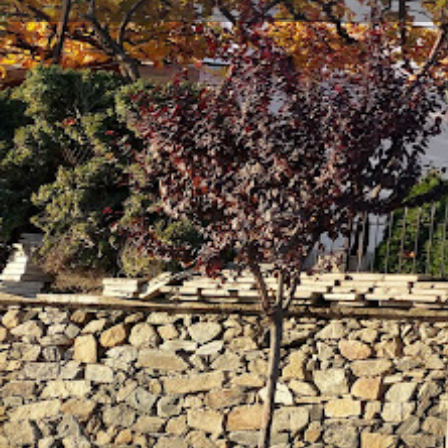
Заве
Локация