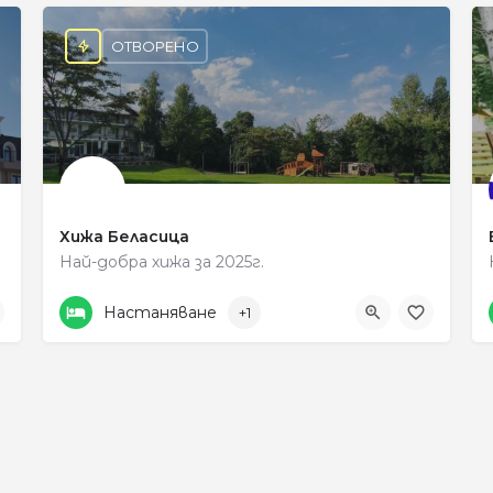
ОТВОРЕНО
Хижа Беласица
Най-добра хижа за 2025г.
+359 896 688 378
Petrich
Настаняване
+1