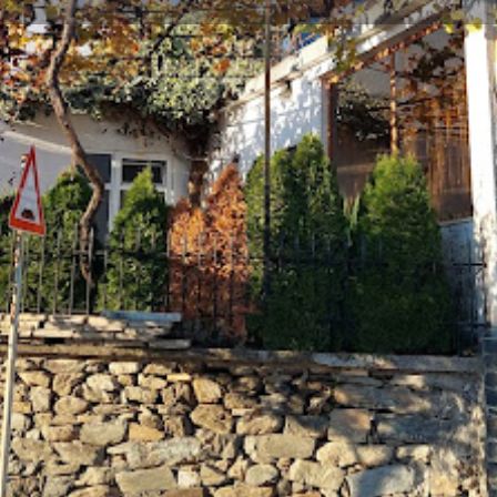
Профил
Ревюта
0
ди ме
Сподели
Мнение
Заявете 
Галерия
+
−