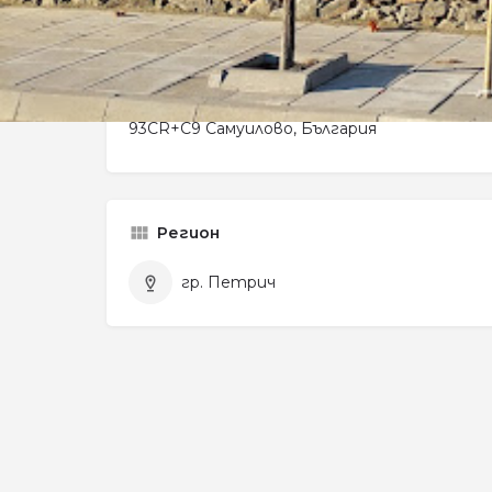
Leaf
93CR+C9 Самуилово, България
Регион
гр. Петрич