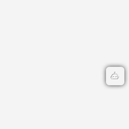
атегории
риери
нцесии