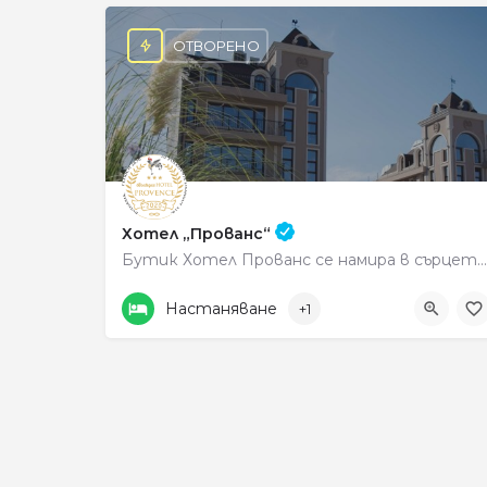
ОТВОРЕНО
Хотел „Прованс“
Бутик Хотел Прованс се намира в сърцето на слънчев Петрич, в уханната прегръдка на планина Беласица. С…
0895703370
Център
Настаняване
+1