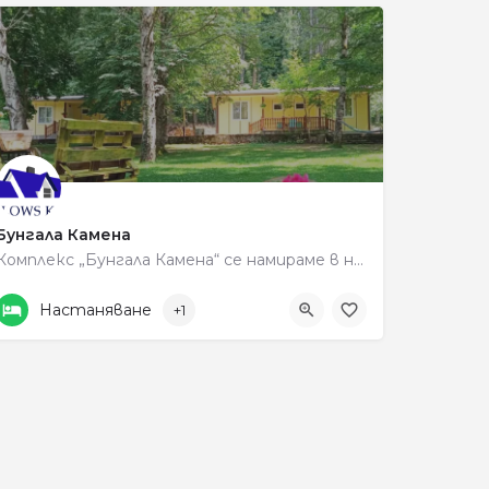
Бунгала Камена
Комплекс „Бунгала Камена“ се намираме в непосредсвена близост до Самуилова Крепост, Местността Рупите ,…
+359 890 556566
936C+38
Настаняване
+1