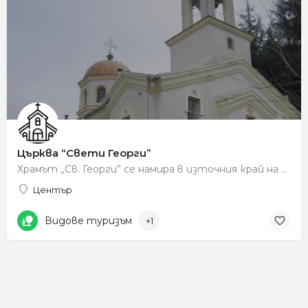
Църква “Свети Георги”
Храмът „Св. Георги” се намира в източния край на квартал „Дълбошница”. Изграден е през 1920 – 1921 г. в…
Център
Видове туризъм
+1