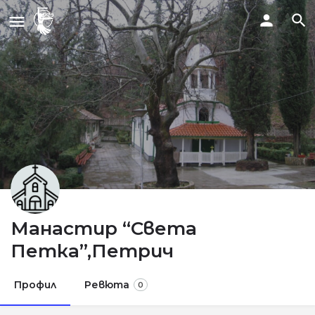
Манастир “Света
Петка”,Петрич
Профил
Ревюта
0