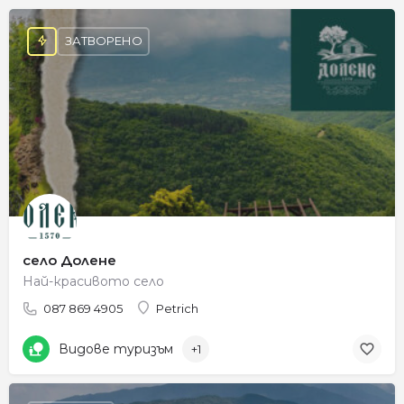
ЗАТВОРЕНО
село Долене
Най-красивото село
087 869 4905
Petrich
Видове туризъм
+1