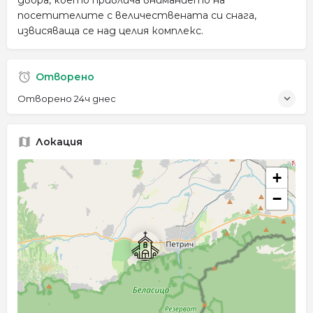
посетителите с величествената си снага,
извисяваща се над целия комплекс.
Отворено
Отворено 24ч днес
Локация
+
−