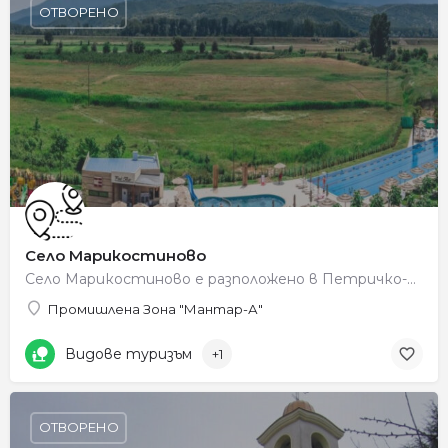
ОТВОРЕНО
Село Марикостиново
Село Марикостиново е разположено в Петричко-Санданската котловина на левия бряг на река Струма. Според стара…
Промишлена Зона "Мантар-А"
Видове туризъм
+1
ОТВОРЕНО