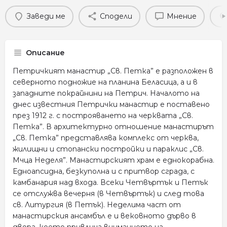
Заведи ме
Сподели
Мнение
Описание
Петричкият манастир „Св. Петка” е разположен в
северното подножие на планина Беласица, а и в
западните покрайнини на Петрич. Началото на
днес известния Петрички манастир е поставено
през 1912 г. с построяването на черквата „Св.
Петка”. В архитектурно отношение манастирът
„Св. Петка” представлява комплекс от черква,
жилищни и стопански постройки и параклис „Св.
Мчца Неделя”. Манастирският храм е еднокорабна.
Едноапсидна, безкуполна и с притвор сграда, с
камбанария над входа. Всеки Четвъртък и Петък
се отслужва вечерня (в Четвъртък) и след това
св. Литургия (в Петък). Неделима част от
манастирския ансамбъл е и вековното дърво в
двора, което привлича вниманието на