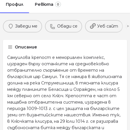
Профил
Ревюта
0
Заведи ме
Обади се
Уеб сайт
Описание
Самуилова крепост е мемориален комплекс,
изграден върху останките на средновековно
отбранително съоръжение от времето на
българския цар Самуил. Тя се намира в живописната
долина на река Струмешница, в тясната клисура
между планините Беласица и Огражден, на около 5
км северно от село Ключ. Крепостта е част от
мащабна отбранителна система, изградена в
периода 1009–1013 г. с цел защита на българските
земи от византийските нашествия. Именно тук,
в Ключката клисура, на 29 юли 1014 г. се разиграва
съдбоносната битка между българската и