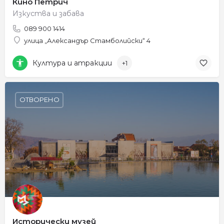
Кино Петрич
Изкуства и забава
089 900 1414
улица „Александър Стамболийски“ 4
Култура и атракции
+1
ОТВОРЕНО
Исторически музей