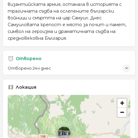
византийската армия, останала в историята с
трагичната съдба на ослепените български
войници и смъртта на цар Самуил. Днес
Самуиловата крепост е място за почит и памет,
символ на героизма и драматичната съдба на
средновековна България.
Отворено
Отворено 24ч днес
Локация
+
−