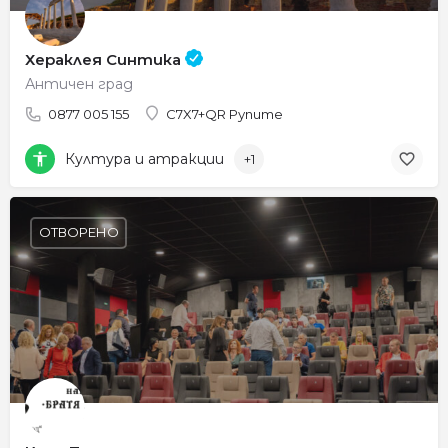
Хераклея Синтика
Античен град
0877 005 155
C7X7+QR Рупите
Култура и атракции
+1
ОТВОРЕНО