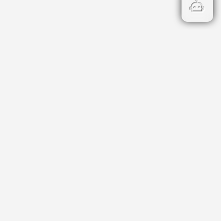
Бързи връзки
Кадастър
НОИ
НАП
Данъци и такси
Профил на купувача