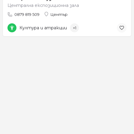
Централна експозиционна зала
0879 819 509
Център
Култура и атракции
+1