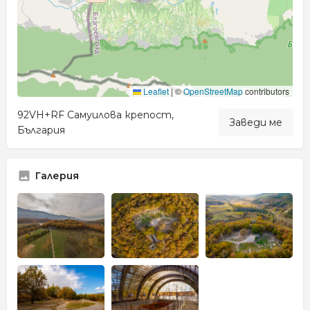
Leaflet
|
©
OpenStreetMap
contributors
92VH+RF Самуилова крепост,
Заведи ме
България
Галерия