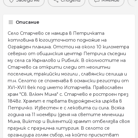
Заведи ме
Сподели
Мнение
Описание
Село Старчево се намира в Петричката
котловина в югоизточното подножие на
Огражден планина. Отстои на около 10 километра
северно от общинския център Петрич,а съседни
му села са Кърналово и Рибник. В околностите на
Старчево са открити следи от неолитни
поселения, тракийски могили , славянски селища и
т.н. Селото се споменава в османски регистри от
XVI–XVII век под името Истарчева. Православен
храм "Св. Влкмч Мина" с. Старчево e pостроен през
1848г. Храмът е първата възрожденска църква в
Петричко. Известен е с лековита си сила. Всяка
година на 11 ноември (деня на светите мъченици
Мина, Виктор и Викентий) храмът отбелязва своя
празник с празнична литургия. В селото се
организира голям събор, на който присъстват