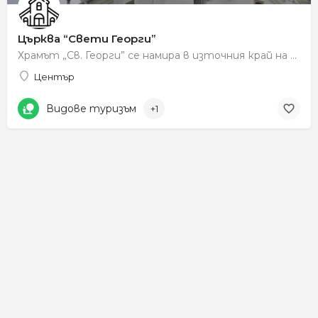
Църква “Свети Георги”
Храмът „Св. Георги” се намира в източния край на квартал „Дълбошница”. Изграден е през 1920 – 1921 г. в…
Център
Видове туризъм
+1