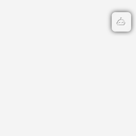
Бързи връзки
Кадастър
НОИ