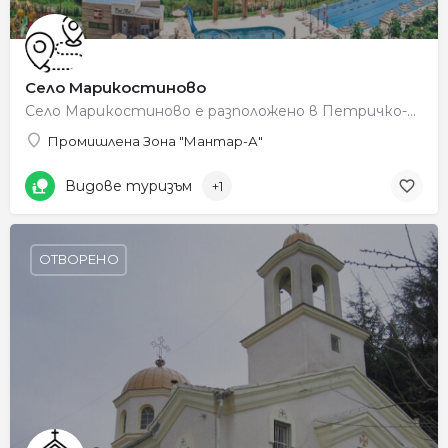
Село Марикостиново
Село Марикостиново е разположено в Петричко-Санданската котловина на левия бряг на река Струма. Според стара…
Промишлена Зона "Мантар-А"
Видове туризъм
+1
ОТВОРЕНО