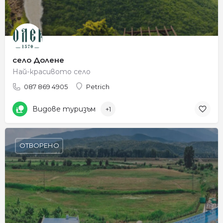
село Долене
Най-красивото село
087 869 4905
Petrich
Видове туризъм
+1
ОТВОРЕНО