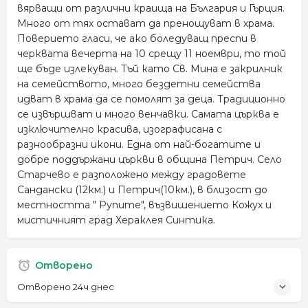
вярващи от различни краища на България и Гърция.
Много от тях остават да пренощуват в храма.
Поверието гласи, че ако боледуващ преспи в
черквата вечерта на 10 срещу 11 ноември, то той
ще бъде излекуван. Тъй като Св. Мина е закрилник
на семейството, много бездетни семейства
идват в храма да се помолят за деца. Традиционно
се извършват и много венчавки. Самата църква е
изключително красива, изографисана с
разнообразни икони. Една от най-богатите и
добре поддържани църкви в община Петрич. Село
Старчево е разположено между градовете
Сандански (12км.) и Петрич(10км.), в близост до
местността " Рупите", възвишението Кожух и
мистичният град Хераклея Синтика.
Отворено
Отворено 24ч днес