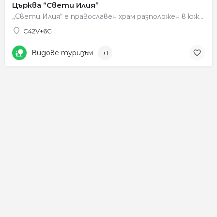
Църква “Свети Илия”
„Свети Илия“ е православен храм разположен в южния край на махалата Виздол, в склоновете на Беласица, южно…
C42V+6G
Видове туризъм
+1