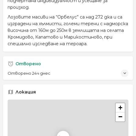
подчертана индивидуалност и усещане за
произход.
Лозовите масиви на “Орбелус” са над 272 дка и са
изградени на хълмисти, големи терени с надморска
височина от 160м до 250м в землищата на селата
Кромидово, Капатово и Марикостиново, при
специално изследване на тероара.
Отворено
Отворено 24ч днес
Локация
+
−