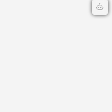
Бързи връзки
Кадастър
НОИ
НАП
Данъци и такси