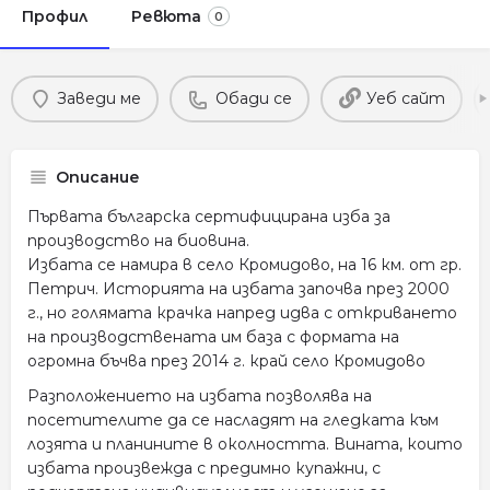
Профил
Ревюта
0
Заведи ме
Обади се
Уеб сайт
Описание
Първата българска сертифицирана изба за
производство на биовина.
Избата се намира в село Кромидово, на 16 км. от гр.
Петрич. Историята на избата започва през 2000
г., но голямата крачка напред идва с откриването
на производствената им база с формата на
огромна бъчва през 2014 г. край село Кромидово
Разположението на избата позволява на
посетителите да се насладят на гледката към
лозята и планините в околността. Вината, които
избата произвежда с предимно купажни, с