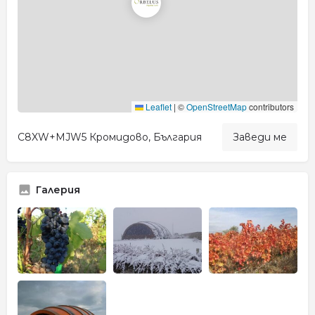
Leaflet
|
©
OpenStreetMap
contributors
C8XW+MJW5 Кромидово, България
Заведи ме
Галерия