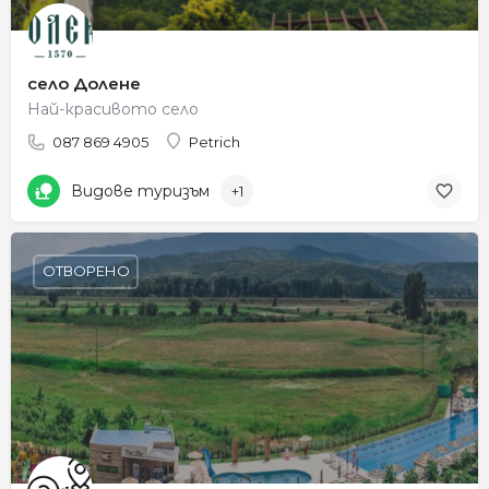
село Долене
Най-красивото село
087 869 4905
Petrich
Видове туризъм
+1
ОТВОРЕНО