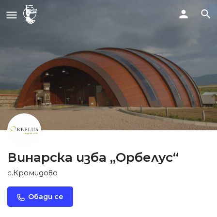
Винарска изба „Орбелус“
с.Кромидово
Обади се