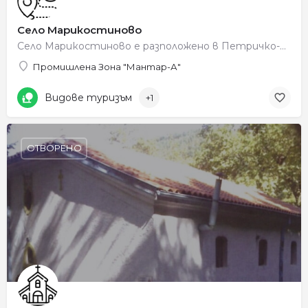
Село Марикостиново
Село Марикостиново е разположено в Петричко-Санданската котловина на левия бряг на река Струма. Според стара…
Промишлена Зона "Мантар-А"
Видове туризъм
+1
ОТВОРЕНО