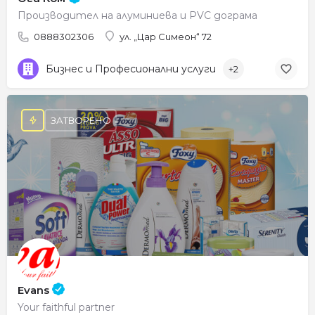
Производител на алуминиева и PVC дограма
0888302306
ул. „Цар Симеон“ 72
Бизнес и Професионални услуги
+2
ЗАТВОРЕНО
Evans
Your faithful partner