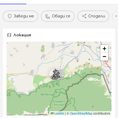
Заведи ме
Обади се
Сподели
Локация
+
−
Leaflet
|
©
OpenStreetMap
contributors